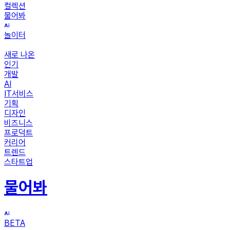
컬렉션
물어봐
놀이터
새로 나온
인기
개발
AI
IT서비스
기획
디자인
비즈니스
프로덕트
커리어
트렌드
스타트업
물어봐
BETA