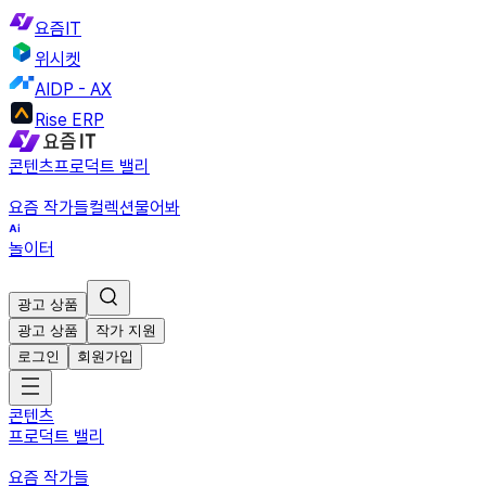
요즘IT
위시켓
AIDP - AX
Rise ERP
콘텐츠
프로덕트 밸리
요즘 작가들
컬렉션
물어봐
놀이터
광고 상품
광고 상품
작가 지원
로그인
회원가입
콘텐츠
프로덕트 밸리
요즘 작가들