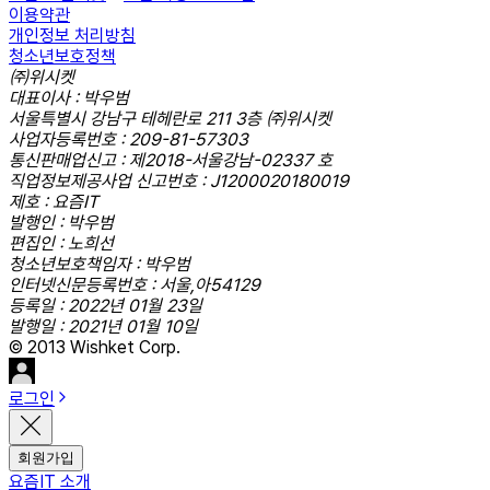
이용약관
개인정보 처리방침
청소년보호정책
㈜위시켓
대표이사 : 박우범
서울특별시 강남구 테헤란로 211 3층 ㈜위시켓
사업자등록번호 : 209-81-57303
통신판매업신고 : 제2018-서울강남-02337 호
직업정보제공사업 신고번호 : J1200020180019
제호 : 요즘IT
발행인 : 박우범
편집인 : 노희선
청소년보호책임자 : 박우범
인터넷신문등록번호 : 서울,아54129
등록일 : 2022년 01월 23일
발행일 : 2021년 01월 10일
© 2013 Wishket Corp.
로그인
회원가입
요즘IT 소개