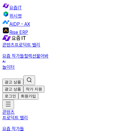
요즘IT
위시켓
AIDP - AX
Rise ERP
콘텐츠
프로덕트 밸리
요즘 작가들
컬렉션
물어봐
놀이터
광고 상품
광고 상품
작가 지원
로그인
회원가입
콘텐츠
프로덕트 밸리
요즘 작가들