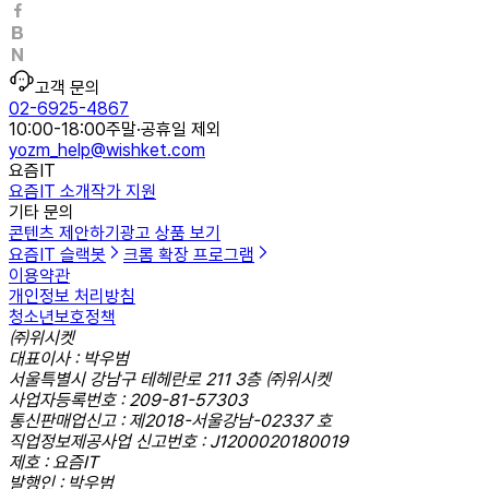
고객 문의
02-6925-4867
10:00-18:00
주말·공휴일 제외
yozm_help@wishket.com
요즘IT
요즘IT 소개
작가 지원
기타 문의
콘텐츠 제안하기
광고 상품 보기
요즘IT 슬랙봇
크롬 확장 프로그램
이용약관
개인정보 처리방침
청소년보호정책
㈜위시켓
대표이사 : 박우범
서울특별시 강남구 테헤란로 211 3층 ㈜위시켓
사업자등록번호 : 209-81-57303
통신판매업신고 : 제2018-서울강남-02337 호
직업정보제공사업 신고번호 : J1200020180019
제호 : 요즘IT
발행인 : 박우범