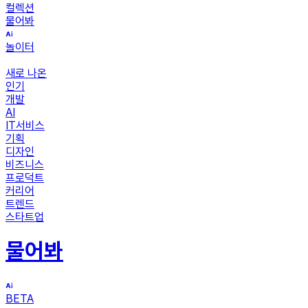
컬렉션
물어봐
놀이터
새로 나온
인기
개발
AI
IT서비스
기획
디자인
비즈니스
프로덕트
커리어
트렌드
스타트업
물어봐
BETA