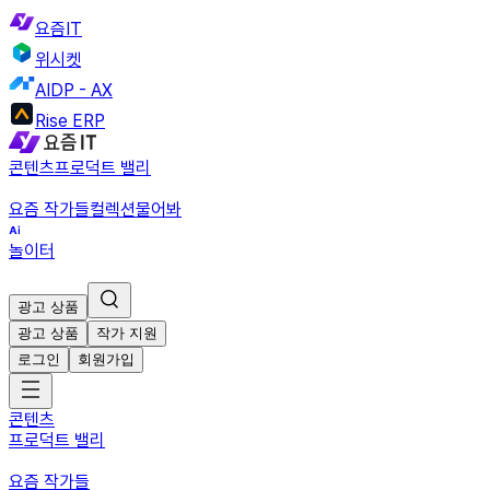
요즘IT
위시켓
AIDP - AX
Rise ERP
콘텐츠
프로덕트 밸리
요즘 작가들
컬렉션
물어봐
놀이터
광고 상품
광고 상품
작가 지원
로그인
회원가입
콘텐츠
프로덕트 밸리
요즘 작가들