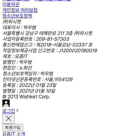
이용약관
개인정보 처리방침
청소년보호정책
㈜위시켓
대표이사 : 박우범
서울특별시 강남구 테헤란로 211 3층 ㈜위시켓
사업자등록번호 : 209-81-57303
통신판매업신고 : 제2018-서울강남-02337 호
직업정보제공사업 신고번호 : J1200020180019
제호 : 요즘IT
발행인 : 박우범
편집인 : 노희선
청소년보호책임자 : 박우범
인터넷신문등록번호 : 서울,아54129
등록일 : 2022년 01월 23일
발행일 : 2021년 01월 10일
© 2013 Wishket Corp.
로그인
회원가입
요즘IT 소개