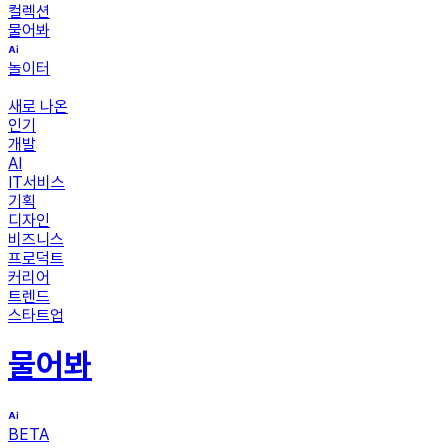
컬렉션
물어봐
놀이터
새로 나온
인기
개발
AI
IT서비스
기획
디자인
비즈니스
프로덕트
커리어
트렌드
스타트업
물어봐
BETA