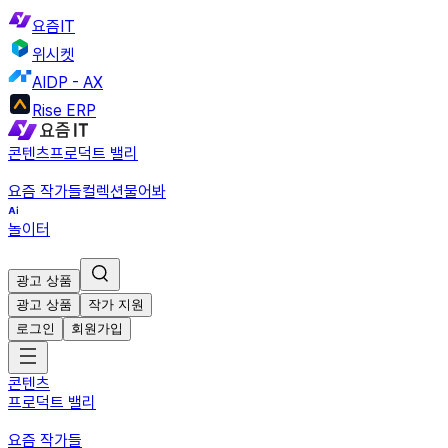
요즘IT
위시켓
AIDP - AX
Rise ERP
콘텐츠
프로덕트 밸리
요즘 작가들
컬렉션
물어봐
놀이터
광고 상품
광고 상품
작가 지원
로그인
회원가입
콘텐츠
프로덕트 밸리
요즘 작가들