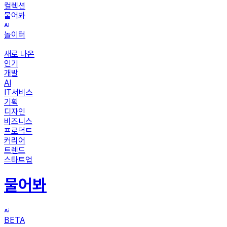
컬렉션
물어봐
놀이터
새로 나온
인기
개발
AI
IT서비스
기획
디자인
비즈니스
프로덕트
커리어
트렌드
스타트업
물어봐
BETA