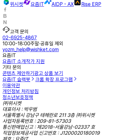
위시켓
요즘IT
AIDP - AX
Rise ERP
고객 문의
02-6925-4867
10:00-18:00
주말·공휴일 제외
yozm_help@wishket.com
요즘IT
요즘IT 소개
작가 지원
기타 문의
콘텐츠 제안하기
광고 상품 보기
요즘IT 슬랙봇
크롬 확장 프로그램
이용약관
개인정보 처리방침
청소년보호정책
㈜위시켓
대표이사 : 박우범
서울특별시 강남구 테헤란로 211 3층 ㈜위시켓
사업자등록번호 : 209-81-57303
통신판매업신고 : 제2018-서울강남-02337 호
직업정보제공사업 신고번호 : J1200020180019
제호 : 요즘IT