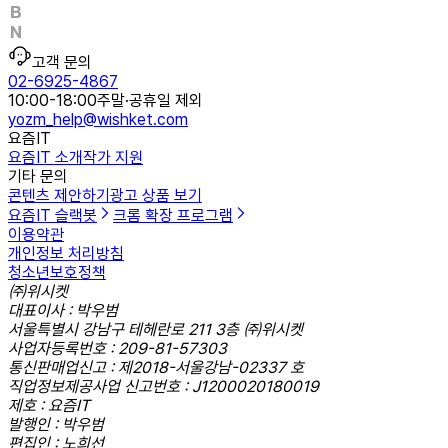
고객 문의
02-6925-4867
10:00-18:00
주말·공휴일 제외
yozm_help@wishket.com
요즘IT
요즘IT 소개
작가 지원
기타 문의
콘텐츠 제안하기
광고 상품 보기
요즘IT 슬랙봇
크롬 확장 프로그램
이용약관
개인정보 처리방침
청소년보호정책
㈜위시켓
대표이사 : 박우범
서울특별시 강남구 테헤란로 211 3층 ㈜위시켓
사업자등록번호 : 209-81-57303
통신판매업신고 : 제2018-서울강남-02337 호
직업정보제공사업 신고번호 : J1200020180019
제호 : 요즘IT
발행인 : 박우범
편집인 : 노희선