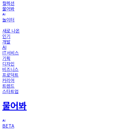
컬렉션
물어봐
놀이터
새로 나온
인기
개발
AI
IT서비스
기획
디자인
비즈니스
프로덕트
커리어
트렌드
스타트업
물어봐
BETA