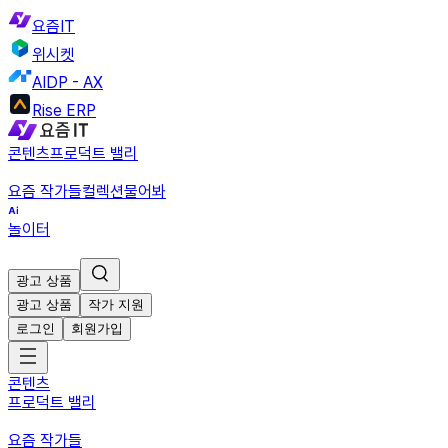
요즘IT
위시켓
AIDP - AX
Rise ERP
콘텐츠
프로덕트 밸리
요즘 작가들
컬렉션
물어봐
놀이터
광고 상품
광고 상품
작가 지원
로그인
회원가입
콘텐츠
프로덕트 밸리
요즘 작가들