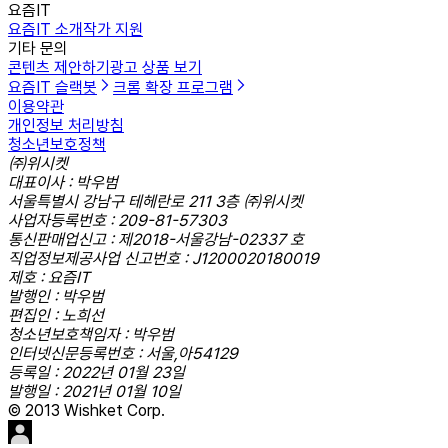
요즘IT
요즘IT 소개
작가 지원
기타 문의
콘텐츠 제안하기
광고 상품 보기
요즘IT 슬랙봇
크롬 확장 프로그램
이용약관
개인정보 처리방침
청소년보호정책
㈜위시켓
대표이사 : 박우범
서울특별시 강남구 테헤란로 211 3층 ㈜위시켓
사업자등록번호 : 209-81-57303
통신판매업신고 : 제2018-서울강남-02337 호
직업정보제공사업 신고번호 : J1200020180019
제호 : 요즘IT
발행인 : 박우범
편집인 : 노희선
청소년보호책임자 : 박우범
인터넷신문등록번호 : 서울,아54129
등록일 : 2022년 01월 23일
발행일 : 2021년 01월 10일
© 2013 Wishket Corp.