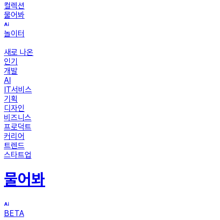
컬렉션
물어봐
놀이터
새로 나온
인기
개발
AI
IT서비스
기획
디자인
비즈니스
프로덕트
커리어
트렌드
스타트업
물어봐
BETA