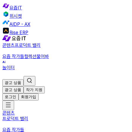
요즘IT
위시켓
AIDP - AX
Rise ERP
콘텐츠
프로덕트 밸리
요즘 작가들
컬렉션
물어봐
놀이터
광고 상품
광고 상품
작가 지원
로그인
회원가입
콘텐츠
프로덕트 밸리
요즘 작가들