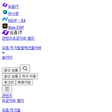
요즘IT
위시켓
AIDP - AX
Rise ERP
콘텐츠
프로덕트 밸리
요즘 작가들
컬렉션
물어봐
놀이터
광고 상품
광고 상품
작가 지원
로그인
회원가입
콘텐츠
프로덕트 밸리
요즘 작가들