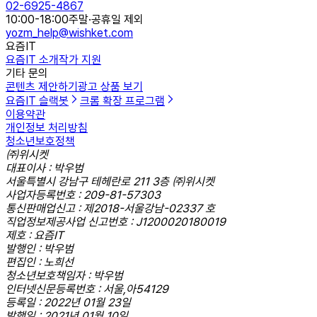
02-6925-4867
10:00-18:00
주말·공휴일 제외
yozm_help@wishket.com
요즘IT
요즘IT 소개
작가 지원
기타 문의
콘텐츠 제안하기
광고 상품 보기
요즘IT 슬랙봇
크롬 확장 프로그램
이용약관
개인정보 처리방침
청소년보호정책
㈜위시켓
대표이사 : 박우범
서울특별시 강남구 테헤란로 211 3층 ㈜위시켓
사업자등록번호 : 209-81-57303
통신판매업신고 : 제2018-서울강남-02337 호
직업정보제공사업 신고번호 : J1200020180019
제호 : 요즘IT
발행인 : 박우범
편집인 : 노희선
청소년보호책임자 : 박우범
인터넷신문등록번호 : 서울,아54129
등록일 : 2022년 01월 23일
발행일 : 2021년 01월 10일