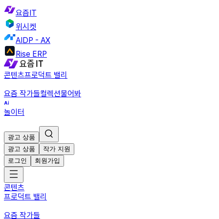
요즘IT
위시켓
AIDP - AX
Rise ERP
콘텐츠
프로덕트 밸리
요즘 작가들
컬렉션
물어봐
놀이터
광고 상품
광고 상품
작가 지원
로그인
회원가입
콘텐츠
프로덕트 밸리
요즘 작가들