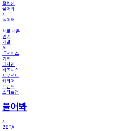
컬렉션
물어봐
놀이터
새로 나온
인기
개발
AI
IT서비스
기획
디자인
비즈니스
프로덕트
커리어
트렌드
스타트업
물어봐
BETA