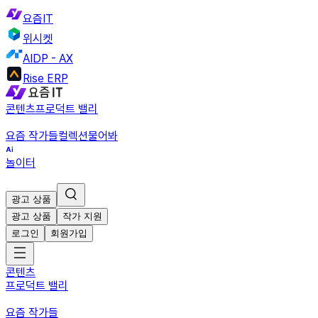
요즘IT
위시켓
AIDP - AX
Rise ERP
콘텐츠
프로덕트 밸리
요즘 작가들
컬렉션
물어봐
놀이터
광고 상품
광고 상품
작가 지원
로그인
회원가입
콘텐츠
프로덕트 밸리
요즘 작가들