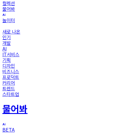
컬렉션
물어봐
놀이터
새로 나온
인기
개발
AI
IT서비스
기획
디자인
비즈니스
프로덕트
커리어
트렌드
스타트업
물어봐
BETA