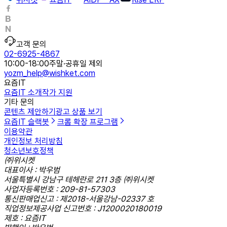
고객 문의
02-6925-4867
10:00-18:00
주말·공휴일 제외
yozm_help@wishket.com
요즘IT
요즘IT 소개
작가 지원
기타 문의
콘텐츠 제안하기
광고 상품 보기
요즘IT 슬랙봇
크롬 확장 프로그램
이용약관
개인정보 처리방침
청소년보호정책
㈜위시켓
대표이사 : 박우범
서울특별시 강남구 테헤란로 211 3층 ㈜위시켓
사업자등록번호 : 209-81-57303
통신판매업신고 : 제2018-서울강남-02337 호
직업정보제공사업 신고번호 : J1200020180019
제호 : 요즘IT