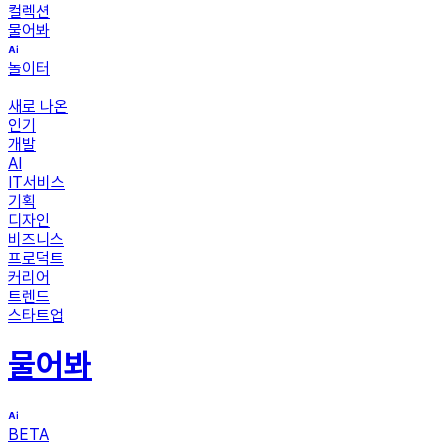
컬렉션
물어봐
놀이터
새로 나온
인기
개발
AI
IT서비스
기획
디자인
비즈니스
프로덕트
커리어
트렌드
스타트업
물어봐
BETA