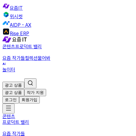
요즘IT
위시켓
AIDP - AX
Rise ERP
콘텐츠
프로덕트 밸리
요즘 작가들
컬렉션
물어봐
놀이터
광고 상품
광고 상품
작가 지원
로그인
회원가입
콘텐츠
프로덕트 밸리
요즘 작가들