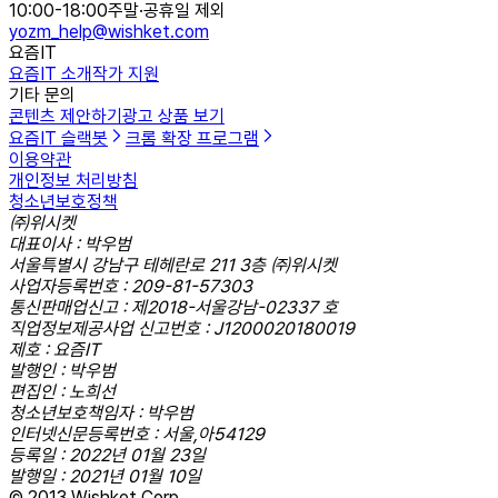
10:00-18:00
주말·공휴일 제외
yozm_help@wishket.com
요즘IT
요즘IT 소개
작가 지원
기타 문의
콘텐츠 제안하기
광고 상품 보기
요즘IT 슬랙봇
크롬 확장 프로그램
이용약관
개인정보 처리방침
청소년보호정책
㈜위시켓
대표이사 : 박우범
서울특별시 강남구 테헤란로 211 3층 ㈜위시켓
사업자등록번호 : 209-81-57303
통신판매업신고 : 제2018-서울강남-02337 호
직업정보제공사업 신고번호 : J1200020180019
제호 : 요즘IT
발행인 : 박우범
편집인 : 노희선
청소년보호책임자 : 박우범
인터넷신문등록번호 : 서울,아54129
등록일 : 2022년 01월 23일
발행일 : 2021년 01월 10일
© 2013 Wishket Corp.