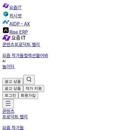
요즘IT
위시켓
AIDP - AX
Rise ERP
콘텐츠
프로덕트 밸리
요즘 작가들
컬렉션
물어봐
놀이터
광고 상품
광고 상품
작가 지원
로그인
회원가입
콘텐츠
프로덕트 밸리
요즘 작가들