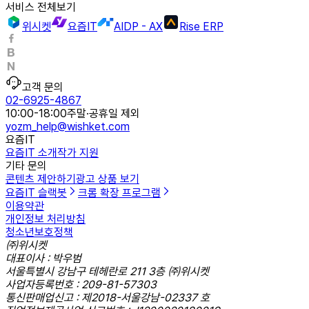
서비스 전체보기
위시켓
요즘IT
AIDP - AX
Rise ERP
고객 문의
02-6925-4867
10:00-18:00
주말·공휴일 제외
yozm_help@wishket.com
요즘IT
요즘IT 소개
작가 지원
기타 문의
콘텐츠 제안하기
광고 상품 보기
요즘IT 슬랙봇
크롬 확장 프로그램
이용약관
개인정보 처리방침
청소년보호정책
㈜위시켓
대표이사 : 박우범
서울특별시 강남구 테헤란로 211 3층 ㈜위시켓
사업자등록번호 : 209-81-57303
통신판매업신고 : 제2018-서울강남-02337 호