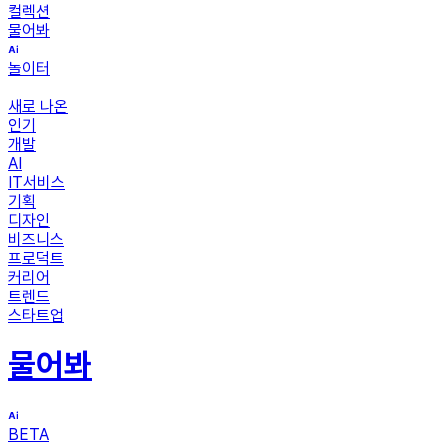
컬렉션
물어봐
놀이터
새로 나온
인기
개발
AI
IT서비스
기획
디자인
비즈니스
프로덕트
커리어
트렌드
스타트업
물어봐
BETA