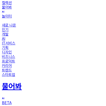
컬렉션
물어봐
놀이터
새로 나온
인기
개발
AI
IT서비스
기획
디자인
비즈니스
프로덕트
커리어
트렌드
스타트업
물어봐
BETA