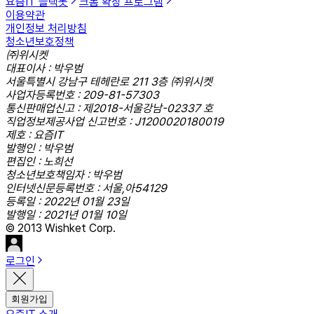
요즘IT 슬랙봇
크롬 확장 프로그램
이용약관
개인정보 처리방침
청소년보호정책
㈜위시켓
대표이사 : 박우범
서울특별시 강남구 테헤란로 211 3층 ㈜위시켓
사업자등록번호 : 209-81-57303
통신판매업신고 : 제2018-서울강남-02337 호
직업정보제공사업 신고번호 : J1200020180019
제호 : 요즘IT
발행인 : 박우범
편집인 : 노희선
청소년보호책임자 : 박우범
인터넷신문등록번호 : 서울,아54129
등록일 : 2022년 01월 23일
발행일 : 2021년 01월 10일
© 2013 Wishket Corp.
로그인
회원가입