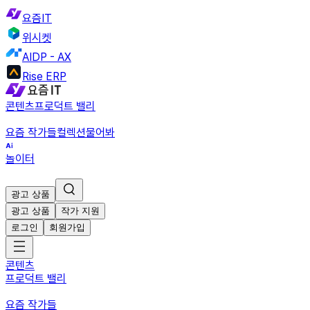
요즘IT
위시켓
AIDP - AX
Rise ERP
콘텐츠
프로덕트 밸리
요즘 작가들
컬렉션
물어봐
놀이터
광고 상품
광고 상품
작가 지원
로그인
회원가입
콘텐츠
프로덕트 밸리
요즘 작가들