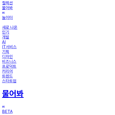
컬렉션
물어봐
놀이터
새로 나온
인기
개발
AI
IT서비스
기획
디자인
비즈니스
프로덕트
커리어
트렌드
스타트업
물어봐
BETA