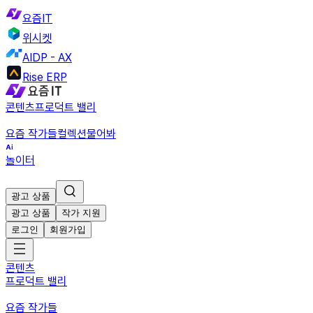
요즘IT
위시켓
AIDP - AX
Rise ERP
콘텐츠
프로덕트 밸리
요즘 작가들
컬렉션
물어봐
놀이터
광고 상품
광고 상품
작가 지원
로그인
회원가입
콘텐츠
프로덕트 밸리
요즘 작가들