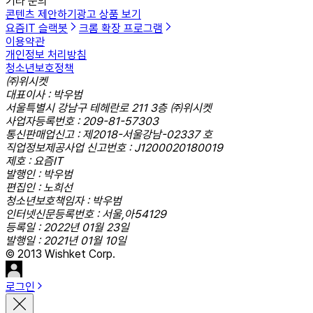
기타 문의
콘텐츠 제안하기
광고 상품 보기
요즘IT 슬랙봇
크롬 확장 프로그램
이용약관
개인정보 처리방침
청소년보호정책
㈜위시켓
대표이사 : 박우범
서울특별시 강남구 테헤란로 211 3층 ㈜위시켓
사업자등록번호 : 209-81-57303
통신판매업신고 : 제2018-서울강남-02337 호
직업정보제공사업 신고번호 : J1200020180019
제호 : 요즘IT
발행인 : 박우범
편집인 : 노희선
청소년보호책임자 : 박우범
인터넷신문등록번호 : 서울,아54129
등록일 : 2022년 01월 23일
발행일 : 2021년 01월 10일
© 2013 Wishket Corp.
로그인