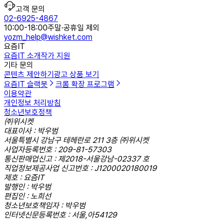
고객 문의
02-6925-4867
10:00-18:00
주말·공휴일 제외
yozm_help@wishket.com
요즘IT
요즘IT 소개
작가 지원
기타 문의
콘텐츠 제안하기
광고 상품 보기
요즘IT 슬랙봇
크롬 확장 프로그램
이용약관
개인정보 처리방침
청소년보호정책
㈜위시켓
대표이사 : 박우범
서울특별시 강남구 테헤란로 211 3층 ㈜위시켓
사업자등록번호 : 209-81-57303
통신판매업신고 : 제2018-서울강남-02337 호
직업정보제공사업 신고번호 : J1200020180019
제호 : 요즘IT
발행인 : 박우범
편집인 : 노희선
청소년보호책임자 : 박우범
인터넷신문등록번호 : 서울,아54129