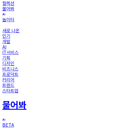
컬렉션
물어봐
놀이터
새로 나온
인기
개발
AI
IT서비스
기획
디자인
비즈니스
프로덕트
커리어
트렌드
스타트업
물어봐
BETA