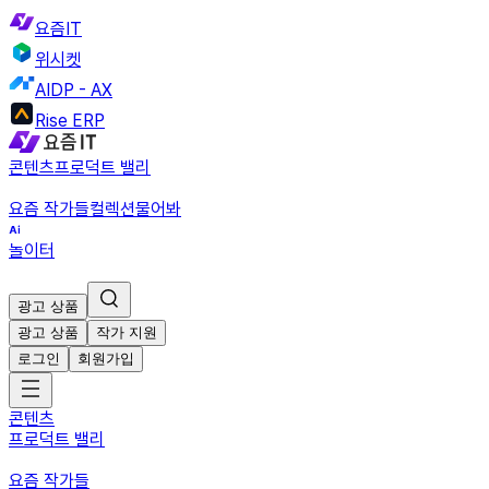
요즘IT
위시켓
AIDP - AX
Rise ERP
콘텐츠
프로덕트 밸리
요즘 작가들
컬렉션
물어봐
놀이터
광고 상품
광고 상품
작가 지원
로그인
회원가입
콘텐츠
프로덕트 밸리
요즘 작가들