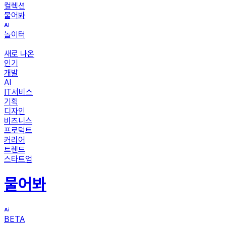
컬렉션
물어봐
놀이터
새로 나온
인기
개발
AI
IT서비스
기획
디자인
비즈니스
프로덕트
커리어
트렌드
스타트업
물어봐
BETA