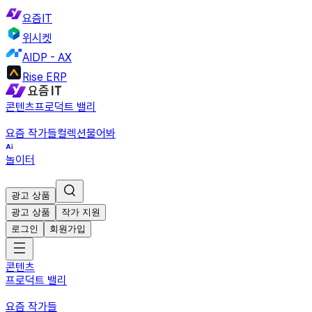
요즘IT
위시켓
AIDP - AX
Rise ERP
콘텐츠
프로덕트 밸리
요즘 작가들
컬렉션
물어봐
놀이터
광고 상품
광고 상품
작가 지원
로그인
회원가입
콘텐츠
프로덕트 밸리
요즘 작가들