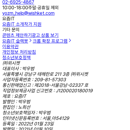
02-6925-4867
10:00-18:00
주말·공휴일 제외
yozm_help@wishket.com
요즘IT
요즘IT 소개
작가 지원
기타 문의
콘텐츠 제안하기
광고 상품 보기
요즘IT 슬랙봇
크롬 확장 프로그램
이용약관
개인정보 처리방침
청소년보호정책
㈜위시켓
대표이사 : 박우범
서울특별시 강남구 테헤란로 211 3층 ㈜위시켓
사업자등록번호 : 209-81-57303
통신판매업신고 : 제2018-서울강남-02337 호
직업정보제공사업 신고번호 : J1200020180019
제호 : 요즘IT
발행인 : 박우범
편집인 : 노희선
청소년보호책임자 : 박우범
인터넷신문등록번호 : 서울,아54129
등록일 : 2022년 01월 23일
발행일 : 2021년 01월 10일