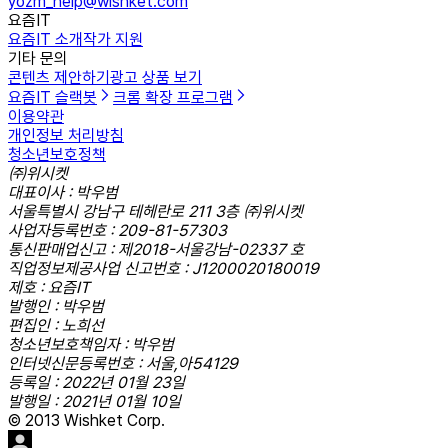
yozm_help@wishket.com
요즘IT
요즘IT 소개
작가 지원
기타 문의
콘텐츠 제안하기
광고 상품 보기
요즘IT 슬랙봇
크롬 확장 프로그램
이용약관
개인정보 처리방침
청소년보호정책
㈜위시켓
대표이사 : 박우범
서울특별시 강남구 테헤란로 211 3층 ㈜위시켓
사업자등록번호 : 209-81-57303
통신판매업신고 : 제2018-서울강남-02337 호
직업정보제공사업 신고번호 : J1200020180019
제호 : 요즘IT
발행인 : 박우범
편집인 : 노희선
청소년보호책임자 : 박우범
인터넷신문등록번호 : 서울,아54129
등록일 : 2022년 01월 23일
발행일 : 2021년 01월 10일
© 2013 Wishket Corp.