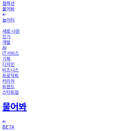
컬렉션
물어봐
놀이터
새로 나온
인기
개발
AI
IT서비스
기획
디자인
비즈니스
프로덕트
커리어
트렌드
스타트업
물어봐
BETA