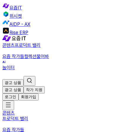
요즘IT
위시켓
AIDP - AX
Rise ERP
콘텐츠
프로덕트 밸리
요즘 작가들
컬렉션
물어봐
놀이터
광고 상품
광고 상품
작가 지원
로그인
회원가입
콘텐츠
프로덕트 밸리
요즘 작가들