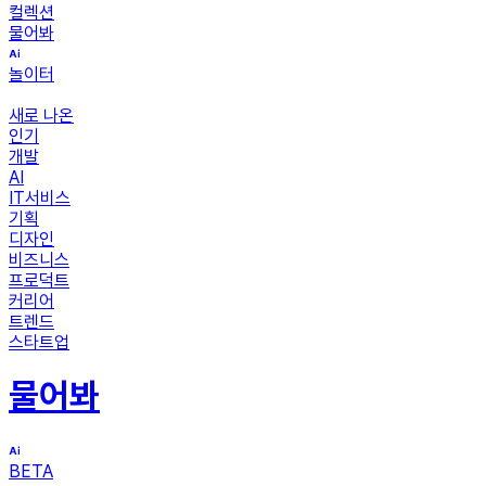
컬렉션
물어봐
놀이터
새로 나온
인기
개발
AI
IT서비스
기획
디자인
비즈니스
프로덕트
커리어
트렌드
스타트업
물어봐
BETA