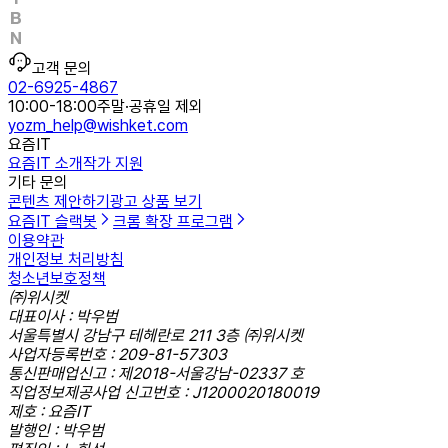
고객 문의
02-6925-4867
10:00-18:00
주말·공휴일 제외
yozm_help@wishket.com
요즘IT
요즘IT 소개
작가 지원
기타 문의
콘텐츠 제안하기
광고 상품 보기
요즘IT 슬랙봇
크롬 확장 프로그램
이용약관
개인정보 처리방침
청소년보호정책
㈜위시켓
대표이사 : 박우범
서울특별시 강남구 테헤란로 211 3층 ㈜위시켓
사업자등록번호 : 209-81-57303
통신판매업신고 : 제2018-서울강남-02337 호
직업정보제공사업 신고번호 : J1200020180019
제호 : 요즘IT
발행인 : 박우범