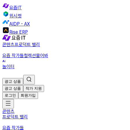
요즘IT
위시켓
AIDP - AX
Rise ERP
콘텐츠
프로덕트 밸리
요즘 작가들
컬렉션
물어봐
놀이터
광고 상품
광고 상품
작가 지원
로그인
회원가입
콘텐츠
프로덕트 밸리
요즘 작가들