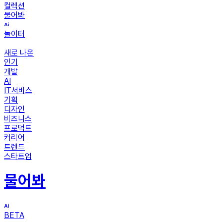
컬렉션
물어봐
놀이터
새로 나온
인기
개발
AI
IT서비스
기획
디자인
비즈니스
프로덕트
커리어
트렌드
스타트업
물어봐
BETA