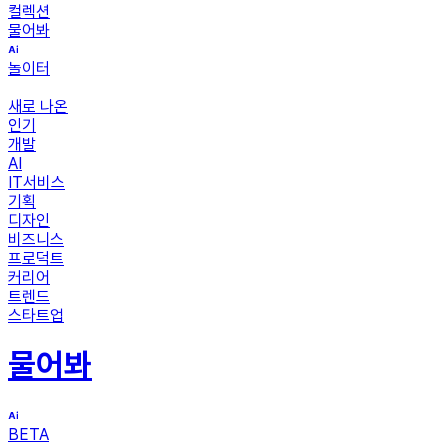
컬렉션
물어봐
놀이터
새로 나온
인기
개발
AI
IT서비스
기획
디자인
비즈니스
프로덕트
커리어
트렌드
스타트업
물어봐
BETA