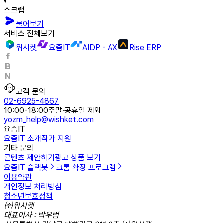
스크랩
물어보기
서비스 전체보기
위시켓
요즘IT
AIDP - AX
Rise ERP
고객 문의
02-6925-4867
10:00-18:00
주말·공휴일 제외
yozm_help@wishket.com
요즘IT
요즘IT 소개
작가 지원
기타 문의
콘텐츠 제안하기
광고 상품 보기
요즘IT 슬랙봇
크롬 확장 프로그램
이용약관
개인정보 처리방침
청소년보호정책
㈜위시켓
대표이사 : 박우범