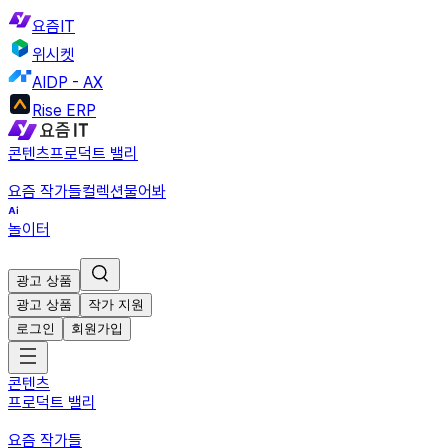
요즘IT
위시켓
AIDP - AX
Rise ERP
콘텐츠
프로덕트 밸리
요즘 작가들
컬렉션
물어봐
놀이터
광고 상품
광고 상품
작가 지원
로그인
회원가입
콘텐츠
프로덕트 밸리
요즘 작가들