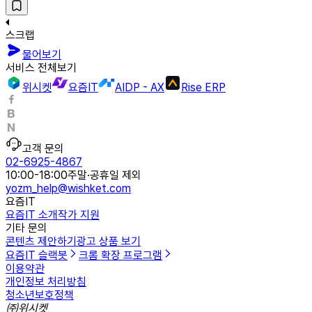
스크랩
물어보기
서비스 전체보기
위시켓
요즘IT
AIDP - AX
Rise ERP
고객 문의
02-6925-4867
10:00-18:00
주말·공휴일 제외
yozm_help@wishket.com
요즘IT
요즘IT 소개
작가 지원
기타 문의
콘텐츠 제안하기
광고 상품 보기
요즘IT 슬랙봇
크롬 확장 프로그램
이용약관
개인정보 처리방침
청소년보호정책
㈜위시켓