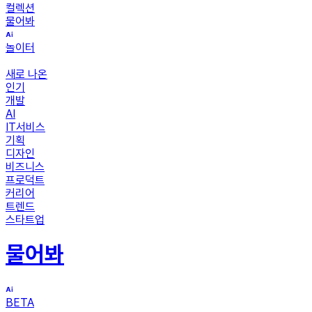
컬렉션
물어봐
놀이터
새로 나온
인기
개발
AI
IT서비스
기획
디자인
비즈니스
프로덕트
커리어
트렌드
스타트업
물어봐
BETA