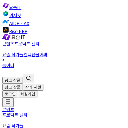
요즘IT
위시켓
AIDP - AX
Rise ERP
콘텐츠
프로덕트 밸리
요즘 작가들
컬렉션
물어봐
놀이터
광고 상품
광고 상품
작가 지원
로그인
회원가입
콘텐츠
프로덕트 밸리
요즘 작가들