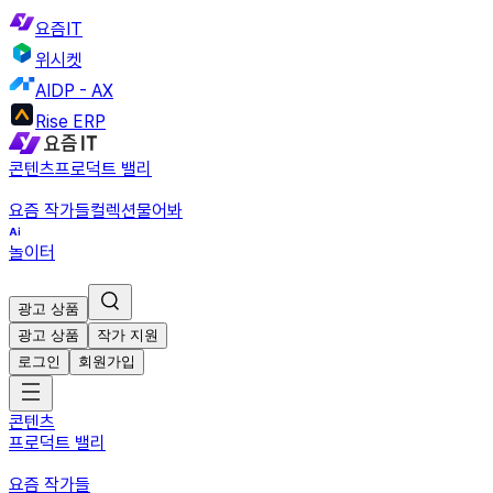
요즘IT
위시켓
AIDP - AX
Rise ERP
콘텐츠
프로덕트 밸리
요즘 작가들
컬렉션
물어봐
놀이터
광고 상품
광고 상품
작가 지원
로그인
회원가입
콘텐츠
프로덕트 밸리
요즘 작가들