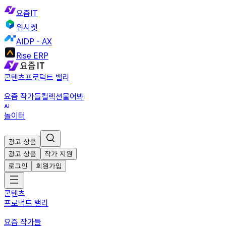
요즘IT
위시켓
AIDP - AX
Rise ERP
콘텐츠
프로덕트 밸리
요즘 작가들
컬렉션
물어봐
놀이터
광고 상품
광고 상품
작가 지원
로그인
회원가입
콘텐츠
프로덕트 밸리
요즘 작가들