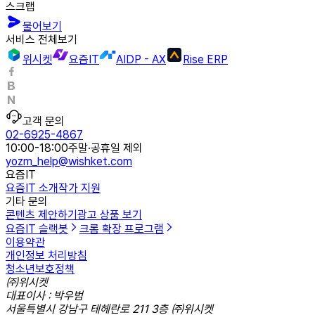
스크랩
물어보기
서비스 전체보기
위시켓
요즘IT
AIDP - AX
Rise ERP
고객 문의
02-6925-4867
10:00-18:00
주말·공휴일 제외
yozm_help@wishket.com
요즘IT
요즘IT 소개
작가 지원
기타 문의
콘텐츠 제안하기
광고 상품 보기
요즘IT 슬랙봇
크롬 확장 프로그램
이용약관
개인정보 처리방침
청소년보호정책
㈜위시켓
대표이사 : 박우범
서울특별시 강남구 테헤란로 211 3층 ㈜위시켓