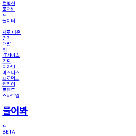
컬렉션
물어봐
놀이터
새로 나온
인기
개발
AI
IT서비스
기획
디자인
비즈니스
프로덕트
커리어
트렌드
스타트업
물어봐
BETA