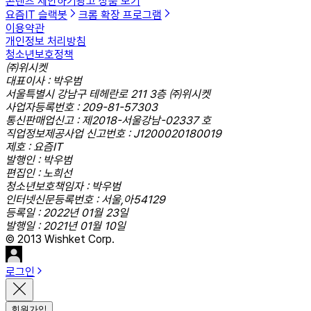
콘텐츠 제안하기
광고 상품 보기
요즘IT 슬랙봇
크롬 확장 프로그램
이용약관
개인정보 처리방침
청소년보호정책
㈜위시켓
대표이사 : 박우범
서울특별시 강남구 테헤란로 211 3층 ㈜위시켓
사업자등록번호 : 209-81-57303
통신판매업신고 : 제2018-서울강남-02337 호
직업정보제공사업 신고번호 : J1200020180019
제호 : 요즘IT
발행인 : 박우범
편집인 : 노희선
청소년보호책임자 : 박우범
인터넷신문등록번호 : 서울,아54129
등록일 : 2022년 01월 23일
발행일 : 2021년 01월 10일
© 2013 Wishket Corp.
로그인
회원가입