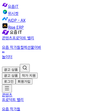
요즘IT
위시켓
AIDP - AX
Rise ERP
콘텐츠
프로덕트 밸리
요즘 작가들
컬렉션
물어봐
놀이터
광고 상품
광고 상품
작가 지원
로그인
회원가입
콘텐츠
프로덕트 밸리
요즘 작가들