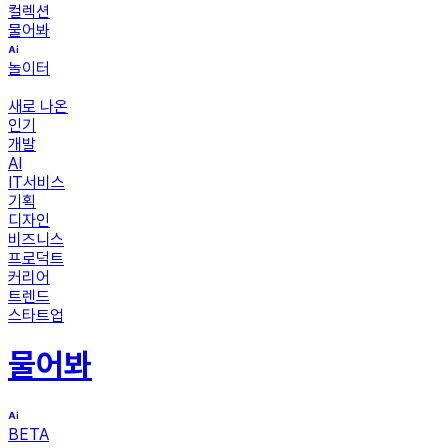
컬렉션
물어봐
놀이터
새로 나온
인기
개발
AI
IT서비스
기획
디자인
비즈니스
프로덕트
커리어
트렌드
스타트업
물어봐
BETA