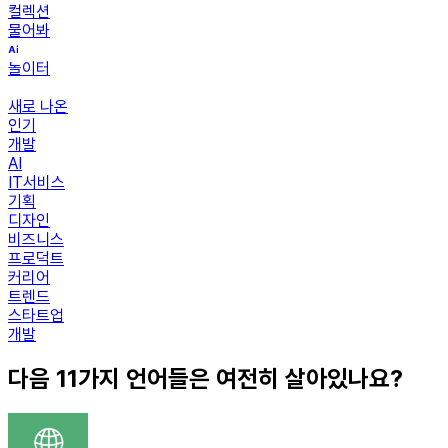
컬렉션
물어봐
놀이터
새로 나온
인기
개발
AI
IT서비스
기획
디자인
비즈니스
프로덕트
커리어
트렌드
스타트업
개발
다음 11가지 언어들은 여전히 살아있나요?