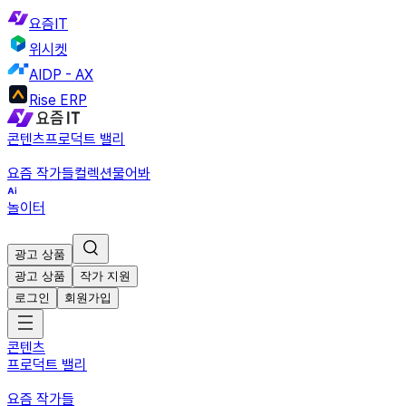
요즘IT
위시켓
AIDP - AX
Rise ERP
콘텐츠
프로덕트 밸리
요즘 작가들
컬렉션
물어봐
놀이터
광고 상품
광고 상품
작가 지원
로그인
회원가입
콘텐츠
프로덕트 밸리
요즘 작가들