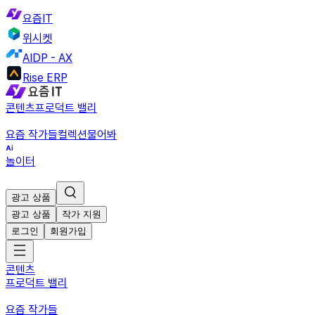
요즘IT
위시켓
AIDP - AX
Rise ERP
콘텐츠
프로덕트 밸리
요즘 작가들
컬렉션
물어봐
놀이터
광고 상품
광고 상품
작가 지원
로그인
회원가입
콘텐츠
프로덕트 밸리
요즘 작가들