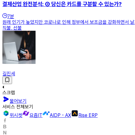
결제산업 완전분석: ② 당신은 카드를 구분할 수 있는가?
7
분
원래 인기가 높았지만 코로나로 인해 정부에서 보조금을 강화하면서 날개
직불, 선불
길진세
스크랩
물어보기
서비스 전체보기
위시켓
요즘IT
AIDP - AX
Rise ERP