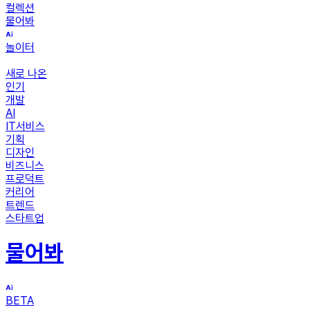
컬렉션
물어봐
놀이터
새로 나온
인기
개발
AI
IT서비스
기획
디자인
비즈니스
프로덕트
커리어
트렌드
스타트업
물어봐
BETA