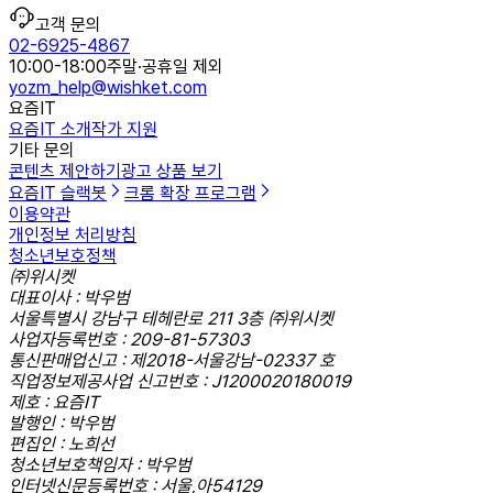
고객 문의
02-6925-4867
10:00-18:00
주말·공휴일 제외
yozm_help@wishket.com
요즘IT
요즘IT 소개
작가 지원
기타 문의
콘텐츠 제안하기
광고 상품 보기
요즘IT 슬랙봇
크롬 확장 프로그램
이용약관
개인정보 처리방침
청소년보호정책
㈜위시켓
대표이사 : 박우범
서울특별시 강남구 테헤란로 211 3층 ㈜위시켓
사업자등록번호 : 209-81-57303
통신판매업신고 : 제2018-서울강남-02337 호
직업정보제공사업 신고번호 : J1200020180019
제호 : 요즘IT
발행인 : 박우범
편집인 : 노희선
청소년보호책임자 : 박우범
인터넷신문등록번호 : 서울,아54129