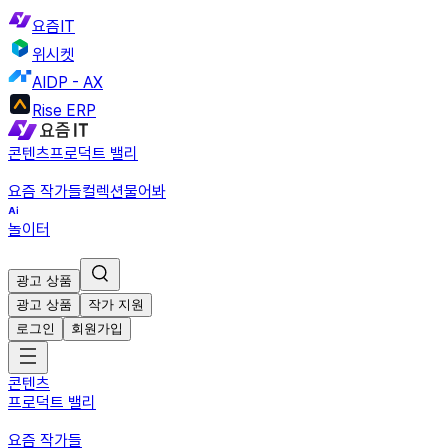
요즘IT
위시켓
AIDP - AX
Rise ERP
콘텐츠
프로덕트 밸리
요즘 작가들
컬렉션
물어봐
놀이터
광고 상품
광고 상품
작가 지원
로그인
회원가입
콘텐츠
프로덕트 밸리
요즘 작가들