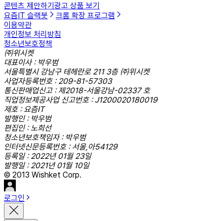
콘텐츠 제안하기
광고 상품 보기
요즘IT 슬랙봇
크롬 확장 프로그램
이용약관
개인정보 처리방침
청소년보호정책
㈜위시켓
대표이사 : 박우범
서울특별시 강남구 테헤란로 211 3층 ㈜위시켓
사업자등록번호 : 209-81-57303
통신판매업신고 : 제2018-서울강남-02337 호
직업정보제공사업 신고번호 : J1200020180019
제호 : 요즘IT
발행인 : 박우범
편집인 : 노희선
청소년보호책임자 : 박우범
인터넷신문등록번호 : 서울,아54129
등록일 : 2022년 01월 23일
발행일 : 2021년 01월 10일
© 2013 Wishket Corp.
로그인