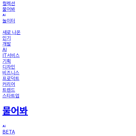
컬렉션
물어봐
놀이터
새로 나온
인기
개발
AI
IT서비스
기획
디자인
비즈니스
프로덕트
커리어
트렌드
스타트업
물어봐
BETA