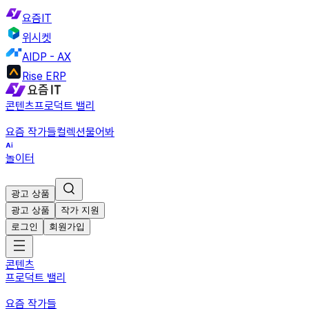
요즘IT
위시켓
AIDP - AX
Rise ERP
콘텐츠
프로덕트 밸리
요즘 작가들
컬렉션
물어봐
놀이터
광고 상품
광고 상품
작가 지원
로그인
회원가입
콘텐츠
프로덕트 밸리
요즘 작가들