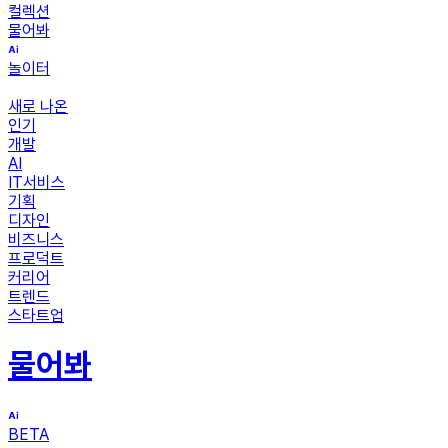
컬렉션
물어봐
놀이터
새로 나온
인기
개발
AI
IT서비스
기획
디자인
비즈니스
프로덕트
커리어
트렌드
스타트업
물어봐
BETA