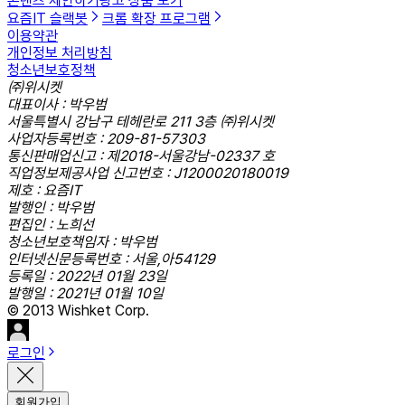
콘텐츠 제안하기
광고 상품 보기
요즘IT 슬랙봇
크롬 확장 프로그램
이용약관
개인정보 처리방침
청소년보호정책
㈜위시켓
대표이사 : 박우범
서울특별시 강남구 테헤란로 211 3층 ㈜위시켓
사업자등록번호 : 209-81-57303
통신판매업신고 : 제2018-서울강남-02337 호
직업정보제공사업 신고번호 : J1200020180019
제호 : 요즘IT
발행인 : 박우범
편집인 : 노희선
청소년보호책임자 : 박우범
인터넷신문등록번호 : 서울,아54129
등록일 : 2022년 01월 23일
발행일 : 2021년 01월 10일
© 2013 Wishket Corp.
로그인
회원가입