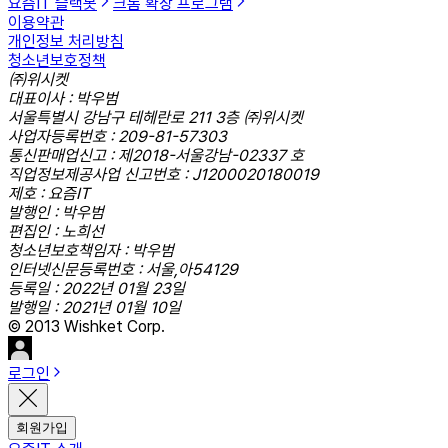
요즘IT 슬랙봇
크롬 확장 프로그램
이용약관
개인정보 처리방침
청소년보호정책
㈜위시켓
대표이사 : 박우범
서울특별시 강남구 테헤란로 211 3층 ㈜위시켓
사업자등록번호 : 209-81-57303
통신판매업신고 : 제2018-서울강남-02337 호
직업정보제공사업 신고번호 : J1200020180019
제호 : 요즘IT
발행인 : 박우범
편집인 : 노희선
청소년보호책임자 : 박우범
인터넷신문등록번호 : 서울,아54129
등록일 : 2022년 01월 23일
발행일 : 2021년 01월 10일
© 2013 Wishket Corp.
로그인
회원가입