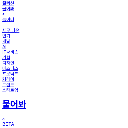
컬렉션
물어봐
놀이터
새로 나온
인기
개발
AI
IT서비스
기획
디자인
비즈니스
프로덕트
커리어
트렌드
스타트업
물어봐
BETA