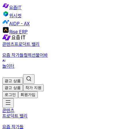
요즘IT
위시켓
AIDP - AX
Rise ERP
콘텐츠
프로덕트 밸리
요즘 작가들
컬렉션
물어봐
놀이터
광고 상품
광고 상품
작가 지원
로그인
회원가입
콘텐츠
프로덕트 밸리
요즘 작가들