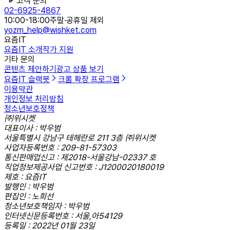
고객 문의
02-6925-4867
10:00-18:00
주말·공휴일 제외
yozm_help@wishket.com
요즘IT
요즘IT 소개
작가 지원
기타 문의
콘텐츠 제안하기
광고 상품 보기
요즘IT 슬랙봇
크롬 확장 프로그램
이용약관
개인정보 처리방침
청소년보호정책
㈜위시켓
대표이사 : 박우범
서울특별시 강남구 테헤란로 211 3층 ㈜위시켓
사업자등록번호 : 209-81-57303
통신판매업신고 : 제2018-서울강남-02337 호
직업정보제공사업 신고번호 : J1200020180019
제호 : 요즘IT
발행인 : 박우범
편집인 : 노희선
청소년보호책임자 : 박우범
인터넷신문등록번호 : 서울,아54129
등록일 : 2022년 01월 23일