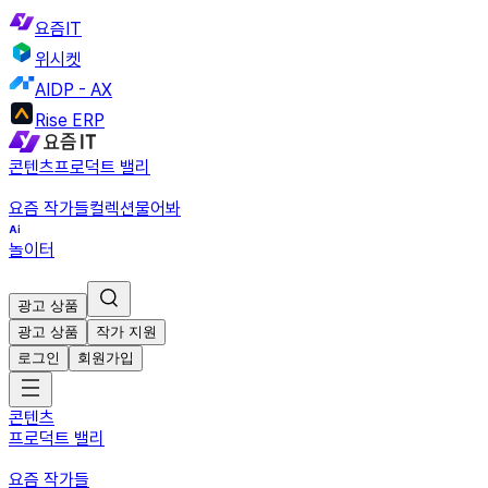
요즘IT
위시켓
AIDP - AX
Rise ERP
콘텐츠
프로덕트 밸리
요즘 작가들
컬렉션
물어봐
놀이터
광고 상품
광고 상품
작가 지원
로그인
회원가입
콘텐츠
프로덕트 밸리
요즘 작가들