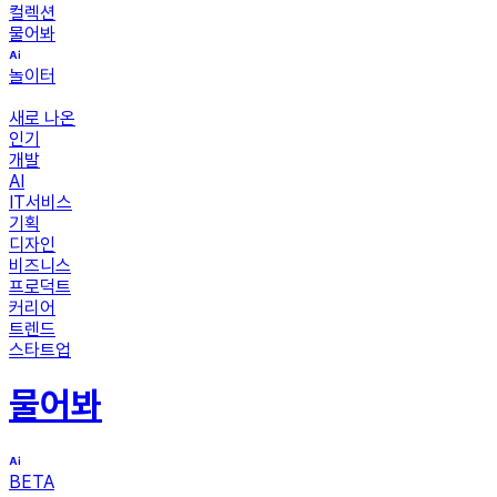
컬렉션
물어봐
놀이터
새로 나온
인기
개발
AI
IT서비스
기획
디자인
비즈니스
프로덕트
커리어
트렌드
스타트업
물어봐
BETA