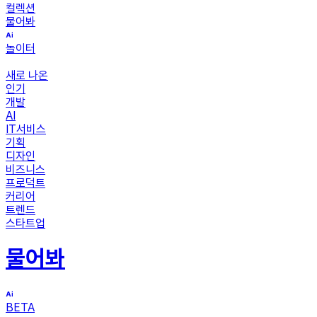
컬렉션
물어봐
놀이터
새로 나온
인기
개발
AI
IT서비스
기획
디자인
비즈니스
프로덕트
커리어
트렌드
스타트업
물어봐
BETA