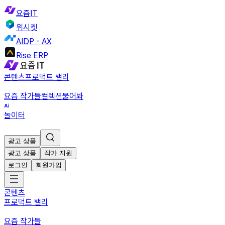
요즘IT
위시켓
AIDP - AX
Rise ERP
콘텐츠
프로덕트 밸리
요즘 작가들
컬렉션
물어봐
놀이터
광고 상품
광고 상품
작가 지원
로그인
회원가입
콘텐츠
프로덕트 밸리
요즘 작가들