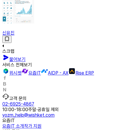
신유진
스크랩
물어보기
서비스 전체보기
위시켓
요즘IT
AIDP - AX
Rise ERP
고객 문의
02-6925-4867
10:00-18:00
주말·공휴일 제외
yozm_help@wishket.com
요즘IT
요즘IT 소개
작가 지원