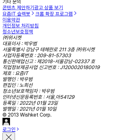
기타 문의
콘텐츠 제안하기
광고 상품 보기
요즘IT 슬랙봇
크롬 확장 프로그램
이용약관
개인정보 처리방침
청소년보호정책
㈜위시켓
대표이사 : 박우범
서울특별시 강남구 테헤란로 211 3층 ㈜위시켓
사업자등록번호 : 209-81-57303
통신판매업신고 : 제2018-서울강남-02337 호
직업정보제공사업 신고번호 : J1200020180019
제호 : 요즘IT
발행인 : 박우범
편집인 : 노희선
청소년보호책임자 : 박우범
인터넷신문등록번호 : 서울,아54129
등록일 : 2022년 01월 23일
발행일 : 2021년 01월 10일
© 2013 Wishket Corp.
로그인