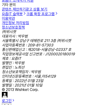
요즘IT 소개
작가 지원
기타 문의
콘텐츠 제안하기
광고 상품 보기
요즘IT 슬랙봇
크롬 확장 프로그램
이용약관
개인정보 처리방침
청소년보호정책
㈜위시켓
대표이사 : 박우범
서울특별시 강남구 테헤란로 211 3층 ㈜위시켓
사업자등록번호 : 209-81-57303
통신판매업신고 : 제2018-서울강남-02337 호
직업정보제공사업 신고번호 : J1200020180019
제호 : 요즘IT
발행인 : 박우범
편집인 : 노희선
청소년보호책임자 : 박우범
인터넷신문등록번호 : 서울,아54129
등록일 : 2022년 01월 23일
발행일 : 2021년 01월 10일
© 2013 Wishket Corp.
로그인