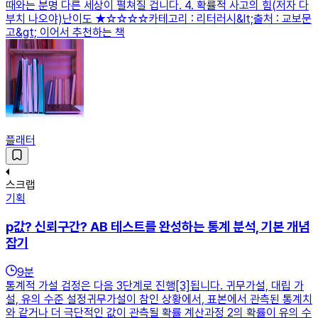
때와는 분명 다른 세상이 펼쳐질 겁니다. 4. 확률적 사고의 힘(저자 다
부치 나오야)난이도 ★☆☆☆☆카테고리 : 리터러시&lt;출처 : 교보문
고&gt; 이어서 추천하는 책
플래터
스크랩
기획
p값? 신뢰구간? AB 테스트를 완성하는 통계 분석, 기본 개념
잡기
9
분
통계적 가설 검정은 다음 3단계로 진행[3]됩니다. 귀무가설, 대립 가
설, 유의 수준 설정귀무가설이 참인 상황에서, 표본에서 관측된 통계치
와 같거나 더 극단적인 값이 관측될 확률 계산과정 2의 확률이 유의 수