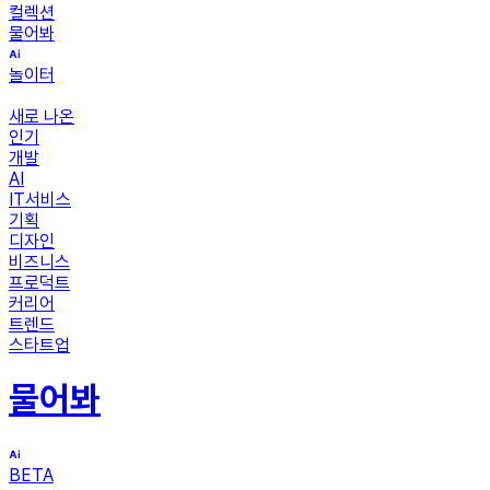
컬렉션
물어봐
놀이터
새로 나온
인기
개발
AI
IT서비스
기획
디자인
비즈니스
프로덕트
커리어
트렌드
스타트업
물어봐
BETA