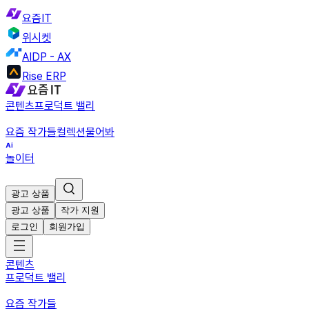
요즘IT
위시켓
AIDP - AX
Rise ERP
콘텐츠
프로덕트 밸리
요즘 작가들
컬렉션
물어봐
놀이터
광고 상품
광고 상품
작가 지원
로그인
회원가입
콘텐츠
프로덕트 밸리
요즘 작가들