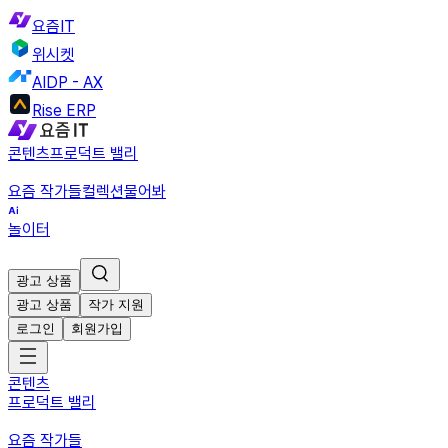
요즘IT
위시켓
AIDP - AX
Rise ERP
콘텐츠
프로덕트 밸리
요즘 작가들
컬렉션
물어봐
놀이터
광고 상품
광고 상품
작가 지원
로그인
회원가입
콘텐츠
프로덕트 밸리
요즘 작가들