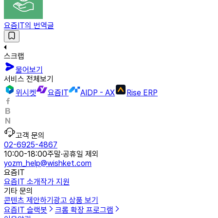
요즘IT의 번역글
스크랩
물어보기
서비스 전체보기
위시켓
요즘IT
AIDP - AX
Rise ERP
고객 문의
02-6925-4867
10:00-18:00
주말·공휴일 제외
yozm_help@wishket.com
요즘IT
요즘IT 소개
작가 지원
기타 문의
콘텐츠 제안하기
광고 상품 보기
요즘IT 슬랙봇
크롬 확장 프로그램