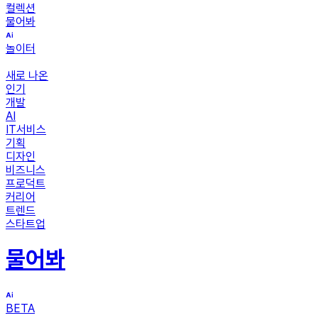
컬렉션
물어봐
놀이터
새로 나온
인기
개발
AI
IT서비스
기획
디자인
비즈니스
프로덕트
커리어
트렌드
스타트업
물어봐
BETA