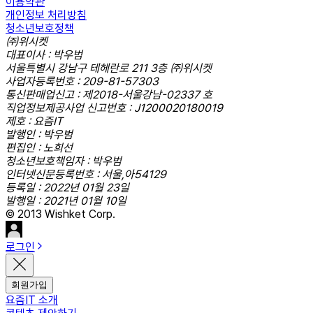
이용약관
개인정보 처리방침
청소년보호정책
㈜위시켓
대표이사 : 박우범
서울특별시 강남구 테헤란로 211 3층 ㈜위시켓
사업자등록번호 : 209-81-57303
통신판매업신고 : 제2018-서울강남-02337 호
직업정보제공사업 신고번호 : J1200020180019
제호 : 요즘IT
발행인 : 박우범
편집인 : 노희선
청소년보호책임자 : 박우범
인터넷신문등록번호 : 서울,아54129
등록일 : 2022년 01월 23일
발행일 : 2021년 01월 10일
© 2013 Wishket Corp.
로그인
회원가입
요즘IT 소개