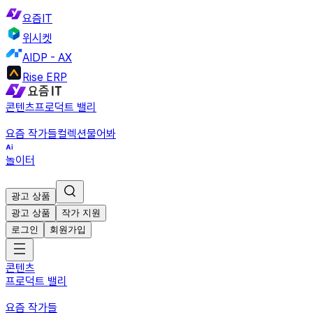
요즘IT
위시켓
AIDP - AX
Rise ERP
콘텐츠
프로덕트 밸리
요즘 작가들
컬렉션
물어봐
놀이터
광고 상품
광고 상품
작가 지원
로그인
회원가입
콘텐츠
프로덕트 밸리
요즘 작가들