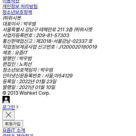
이용약관
개인정보 처리방침
청소년보호정책
㈜위시켓
대표이사 : 박우범
서울특별시 강남구 테헤란로 211 3층 ㈜위시켓
사업자등록번호 : 209-81-57303
통신판매업신고 : 제2018-서울강남-02337 호
직업정보제공사업 신고번호 : J1200020180019
제호 : 요즘IT
발행인 : 박우범
편집인 : 노희선
청소년보호책임자 : 박우범
인터넷신문등록번호 : 서울,아54129
등록일 : 2022년 01월 23일
발행일 : 2021년 01월 10일
© 2013 Wishket Corp.
로그인
회원가입
요즘IT 소개