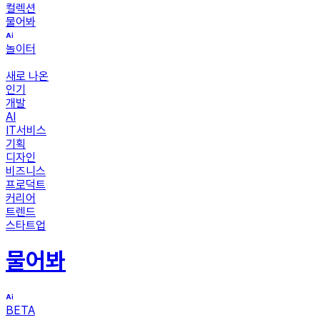
컬렉션
물어봐
놀이터
새로 나온
인기
개발
AI
IT서비스
기획
디자인
비즈니스
프로덕트
커리어
트렌드
스타트업
물어봐
BETA