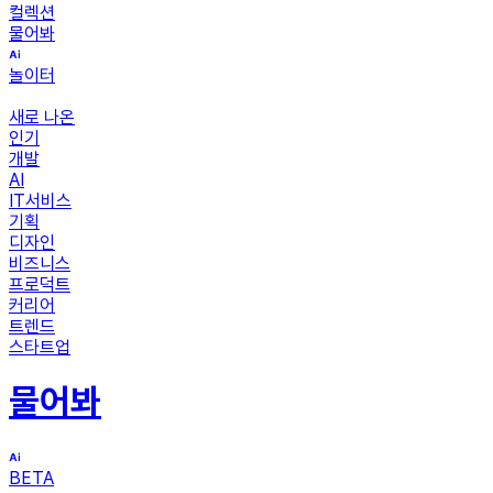
컬렉션
물어봐
놀이터
새로 나온
인기
개발
AI
IT서비스
기획
디자인
비즈니스
프로덕트
커리어
트렌드
스타트업
물어봐
BETA