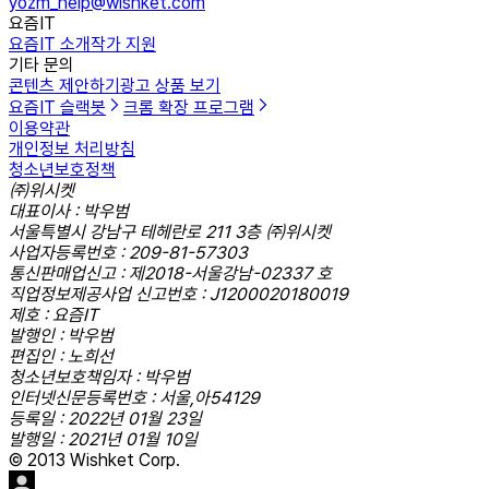
yozm_help@wishket.com
요즘IT
요즘IT 소개
작가 지원
기타 문의
콘텐츠 제안하기
광고 상품 보기
요즘IT 슬랙봇
크롬 확장 프로그램
이용약관
개인정보 처리방침
청소년보호정책
㈜위시켓
대표이사 : 박우범
서울특별시 강남구 테헤란로 211 3층 ㈜위시켓
사업자등록번호 : 209-81-57303
통신판매업신고 : 제2018-서울강남-02337 호
직업정보제공사업 신고번호 : J1200020180019
제호 : 요즘IT
발행인 : 박우범
편집인 : 노희선
청소년보호책임자 : 박우범
인터넷신문등록번호 : 서울,아54129
등록일 : 2022년 01월 23일
발행일 : 2021년 01월 10일
© 2013 Wishket Corp.