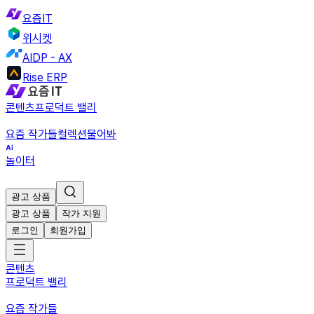
요즘IT
위시켓
AIDP - AX
Rise ERP
콘텐츠
프로덕트 밸리
요즘 작가들
컬렉션
물어봐
놀이터
광고 상품
광고 상품
작가 지원
로그인
회원가입
콘텐츠
프로덕트 밸리
요즘 작가들