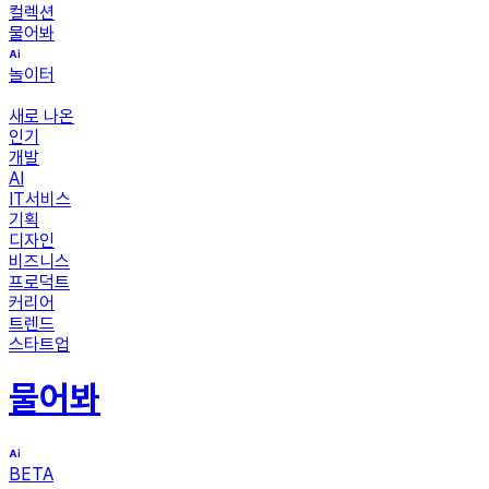
컬렉션
물어봐
놀이터
새로 나온
인기
개발
AI
IT서비스
기획
디자인
비즈니스
프로덕트
커리어
트렌드
스타트업
물어봐
BETA