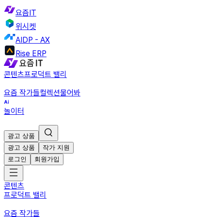
요즘IT
위시켓
AIDP - AX
Rise ERP
콘텐츠
프로덕트 밸리
요즘 작가들
컬렉션
물어봐
놀이터
광고 상품
광고 상품
작가 지원
로그인
회원가입
콘텐츠
프로덕트 밸리
요즘 작가들