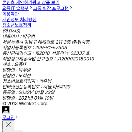
콘텐츠 제안하기
광고 상품 보기
요즘IT 슬랙봇
크롬 확장 프로그램
이용약관
개인정보 처리방침
청소년보호정책
㈜위시켓
대표이사 : 박우범
서울특별시 강남구 테헤란로 211 3층 ㈜위시켓
사업자등록번호 : 209-81-57303
통신판매업신고 : 제2018-서울강남-02337 호
직업정보제공사업 신고번호 : J1200020180019
제호 : 요즘IT
발행인 : 박우범
편집인 : 노희선
청소년보호책임자 : 박우범
인터넷신문등록번호 : 서울,아54129
등록일 : 2022년 01월 23일
발행일 : 2021년 01월 10일
© 2013 Wishket Corp.
로그인