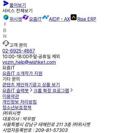
물어보기
서비스 전체보기
위시켓
요즘IT
AIDP - AX
Rise ERP
고객 문의
02-6925-4867
10:00-18:00
주말·공휴일 제외
yozm_help@wishket.com
요즘IT
요즘IT 소개
작가 지원
기타 문의
콘텐츠 제안하기
광고 상품 보기
요즘IT 슬랙봇
크롬 확장 프로그램
이용약관
개인정보 처리방침
청소년보호정책
㈜위시켓
대표이사 : 박우범
서울특별시 강남구 테헤란로 211 3층 ㈜위시켓
사업자등록번호 : 209-81-57303