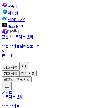
요즘IT
위시켓
AIDP - AX
Rise ERP
콘텐츠
프로덕트 밸리
요즘 작가들
컬렉션
물어봐
놀이터
광고 상품
광고 상품
작가 지원
로그인
회원가입
콘텐츠
프로덕트 밸리
요즘 작가들