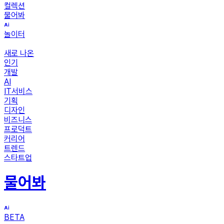
컬렉션
물어봐
놀이터
새로 나온
인기
개발
AI
IT서비스
기획
디자인
비즈니스
프로덕트
커리어
트렌드
스타트업
물어봐
BETA