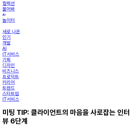
컬렉션
물어봐
놀이터
새로 나온
인기
개발
AI
IT서비스
기획
디자인
비즈니스
프로덕트
커리어
트렌드
스타트업
IT서비스
미팅 TIP: 클라이언트의 마음을 사로잡는 인터
뷰 6단계