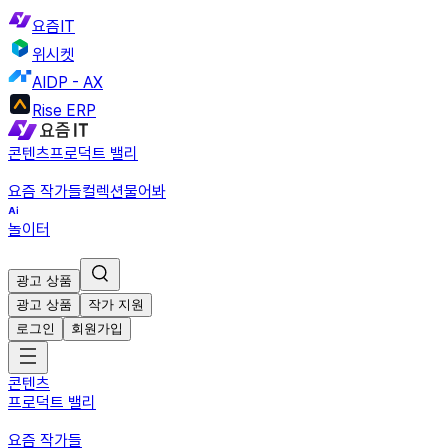
요즘IT
위시켓
AIDP - AX
Rise ERP
콘텐츠
프로덕트 밸리
요즘 작가들
컬렉션
물어봐
놀이터
광고 상품
광고 상품
작가 지원
로그인
회원가입
콘텐츠
프로덕트 밸리
요즘 작가들