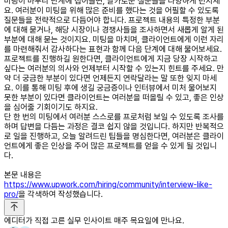
미팅이 마무리 단계에 접어들면, 날카로운 질문들을 다양하게 던지세
요. 여러분이 미팅을 위해 많은 준비를 했다는 것을 어필할 수 있도록
질문들을 전략적으로 다듬어야 합니다. 프로젝트 내용의 특정한 부분
에 대해 묻거나, 해당 시장이나 경쟁사들을 조사하면서 새롭게 알게 된
부분에 대해 묻는 것이지요. 미팅을 마치며, 클라이언트에게 이런 자리
를 마련해줘서 감사하다는 표현과 함께 다음 단계에 대해 물어보세요.
프로젝트를 진행하길 원한다면, 클라이언트에게 지금 당장 시작하고
싶다는 여러분의 의사와 언제부터 시작할 수 있는지 힌트를 주세요. 만
약 더 궁금한 부분이 있다면 언제든지 연락달라는 말 또한 잊지 마세
요. 이를 통해 미팅 후에 생길 궁금증이나 인터뷰에서 미처 물어보지
못한 부분이 있다면 클라이언트는 여러분을 떠올릴 수 있고, 좋은 인상
을 심어줄 기회이기도 하지요.
단 한 번의 미팅에서 여러분 스스로를 프로처럼 보일 수 있도록 조사를
하며 답변을 다듬는 과정은 결코 쉽지 않을 것입니다. 하지만 반복적으
로 일을 진행하고, 오늘 알려드린 팁들을 명심한다면, 여러분은 클라이
언트에게 좋은 인상을 주어 많은 프로젝트를 얻을 수 있게 될 것입니
다.
본문 내용은
https://www.upwork.com/hiring/community/interview-like-
pro/
을 각색하여 작성했습니다.
에디터가 직접 고른 실무 인사이트 매주 목요일에 만나요.