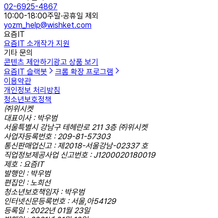
02-6925-4867
10:00-18:00
주말·공휴일 제외
yozm_help@wishket.com
요즘IT
요즘IT 소개
작가 지원
기타 문의
콘텐츠 제안하기
광고 상품 보기
요즘IT 슬랙봇
크롬 확장 프로그램
이용약관
개인정보 처리방침
청소년보호정책
㈜위시켓
대표이사 : 박우범
서울특별시 강남구 테헤란로 211 3층 ㈜위시켓
사업자등록번호 : 209-81-57303
통신판매업신고 : 제2018-서울강남-02337 호
직업정보제공사업 신고번호 : J1200020180019
제호 : 요즘IT
발행인 : 박우범
편집인 : 노희선
청소년보호책임자 : 박우범
인터넷신문등록번호 : 서울,아54129
등록일 : 2022년 01월 23일