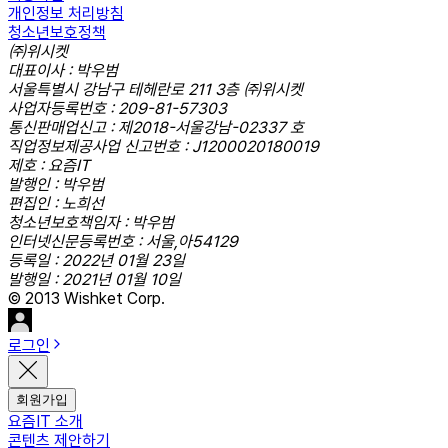
개인정보 처리방침
청소년보호정책
㈜위시켓
대표이사 : 박우범
서울특별시 강남구 테헤란로 211 3층 ㈜위시켓
사업자등록번호 : 209-81-57303
통신판매업신고 : 제2018-서울강남-02337 호
직업정보제공사업 신고번호 : J1200020180019
제호 : 요즘IT
발행인 : 박우범
편집인 : 노희선
청소년보호책임자 : 박우범
인터넷신문등록번호 : 서울,아54129
등록일 : 2022년 01월 23일
발행일 : 2021년 01월 10일
© 2013 Wishket Corp.
로그인
회원가입
요즘IT 소개
콘텐츠 제안하기