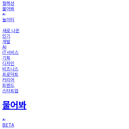
컬렉션
물어봐
놀이터
새로 나온
인기
개발
AI
IT서비스
기획
디자인
비즈니스
프로덕트
커리어
트렌드
스타트업
물어봐
BETA