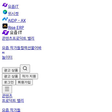
요즘IT
위시켓
AIDP - AX
Rise ERP
콘텐츠
프로덕트 밸리
요즘 작가들
컬렉션
물어봐
놀이터
광고 상품
광고 상품
작가 지원
로그인
회원가입
콘텐츠
프로덕트 밸리
요즘 작가들