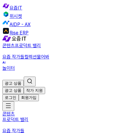
요즘IT
위시켓
AIDP - AX
Rise ERP
콘텐츠
프로덕트 밸리
요즘 작가들
컬렉션
물어봐
놀이터
광고 상품
광고 상품
작가 지원
로그인
회원가입
콘텐츠
프로덕트 밸리
요즘 작가들