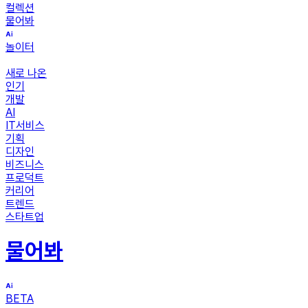
컬렉션
물어봐
놀이터
새로 나온
인기
개발
AI
IT서비스
기획
디자인
비즈니스
프로덕트
커리어
트렌드
스타트업
물어봐
BETA