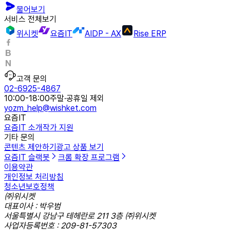
물어보기
서비스 전체보기
위시켓
요즘IT
AIDP - AX
Rise ERP
고객 문의
02-6925-4867
10:00-18:00
주말·공휴일 제외
yozm_help@wishket.com
요즘IT
요즘IT 소개
작가 지원
기타 문의
콘텐츠 제안하기
광고 상품 보기
요즘IT 슬랙봇
크롬 확장 프로그램
이용약관
개인정보 처리방침
청소년보호정책
㈜위시켓
대표이사 : 박우범
서울특별시 강남구 테헤란로 211 3층 ㈜위시켓
사업자등록번호 : 209-81-57303