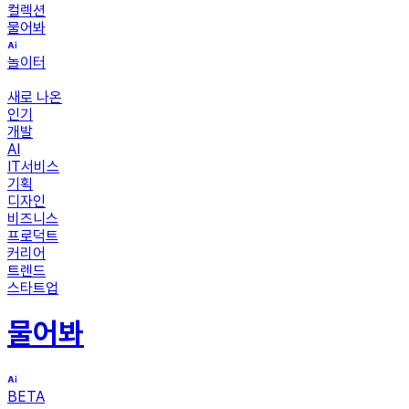
컬렉션
물어봐
놀이터
새로 나온
인기
개발
AI
IT서비스
기획
디자인
비즈니스
프로덕트
커리어
트렌드
스타트업
물어봐
BETA