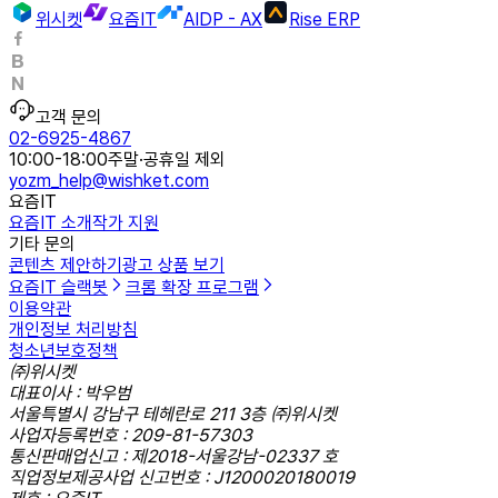
위시켓
요즘IT
AIDP - AX
Rise ERP
고객 문의
02-6925-4867
10:00-18:00
주말·공휴일 제외
yozm_help@wishket.com
요즘IT
요즘IT 소개
작가 지원
기타 문의
콘텐츠 제안하기
광고 상품 보기
요즘IT 슬랙봇
크롬 확장 프로그램
이용약관
개인정보 처리방침
청소년보호정책
㈜위시켓
대표이사 : 박우범
서울특별시 강남구 테헤란로 211 3층 ㈜위시켓
사업자등록번호 : 209-81-57303
통신판매업신고 : 제2018-서울강남-02337 호
직업정보제공사업 신고번호 : J1200020180019