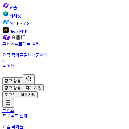
요즘IT
위시켓
AIDP - AX
Rise ERP
콘텐츠
프로덕트 밸리
요즘 작가들
컬렉션
물어봐
놀이터
광고 상품
광고 상품
작가 지원
로그인
회원가입
콘텐츠
프로덕트 밸리
요즘 작가들