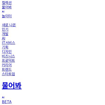
컬렉션
물어봐
놀이터
새로 나온
인기
개발
AI
IT서비스
기획
디자인
비즈니스
프로덕트
커리어
트렌드
스타트업
물어봐
BETA