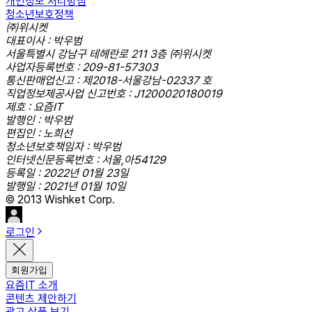
개인정보 처리방침
청소년보호정책
㈜위시켓
대표이사 : 박우범
서울특별시 강남구 테헤란로 211 3층 ㈜위시켓
사업자등록번호 : 209-81-57303
통신판매업신고 : 제2018-서울강남-02337 호
직업정보제공사업 신고번호 : J1200020180019
제호 : 요즘IT
발행인 : 박우범
편집인 : 노희선
청소년보호책임자 : 박우범
인터넷신문등록번호 : 서울,아54129
등록일 : 2022년 01월 23일
발행일 : 2021년 01월 10일
© 2013 Wishket Corp.
로그인
회원가입
요즘IT 소개
콘텐츠 제안하기
광고 상품 보기