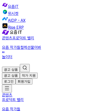
요즘IT
위시켓
AIDP - AX
Rise ERP
콘텐츠
프로덕트 밸리
요즘 작가들
컬렉션
물어봐
놀이터
광고 상품
광고 상품
작가 지원
로그인
회원가입
콘텐츠
프로덕트 밸리
요즘 작가들