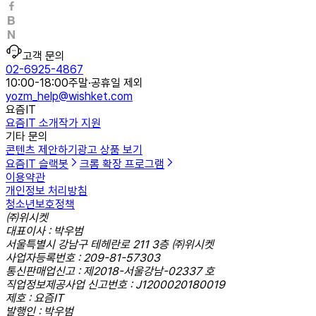
고객 문의
02-6925-4867
10:00-18:00
주말·공휴일 제외
yozm_help@wishket.com
요즘IT
요즘IT 소개
작가 지원
기타 문의
콘텐츠 제안하기
광고 상품 보기
요즘IT 슬랙봇
크롬 확장 프로그램
이용약관
개인정보 처리방침
청소년보호정책
㈜위시켓
대표이사 : 박우범
서울특별시 강남구 테헤란로 211 3층 ㈜위시켓
사업자등록번호 : 209-81-57303
통신판매업신고 : 제2018-서울강남-02337 호
직업정보제공사업 신고번호 : J1200020180019
제호 : 요즘IT
발행인 : 박우범