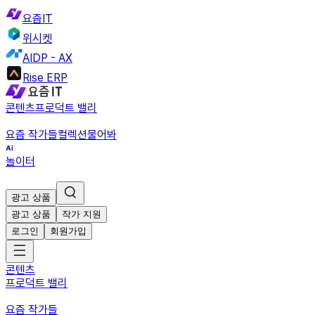
요즘IT
위시켓
AIDP - AX
Rise ERP
콘텐츠
프로덕트 밸리
요즘 작가들
컬렉션
물어봐
놀이터
광고 상품
광고 상품
작가 지원
로그인
회원가입
콘텐츠
프로덕트 밸리
요즘 작가들