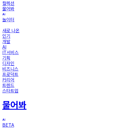
컬렉션
물어봐
놀이터
새로 나온
인기
개발
AI
IT서비스
기획
디자인
비즈니스
프로덕트
커리어
트렌드
스타트업
물어봐
BETA