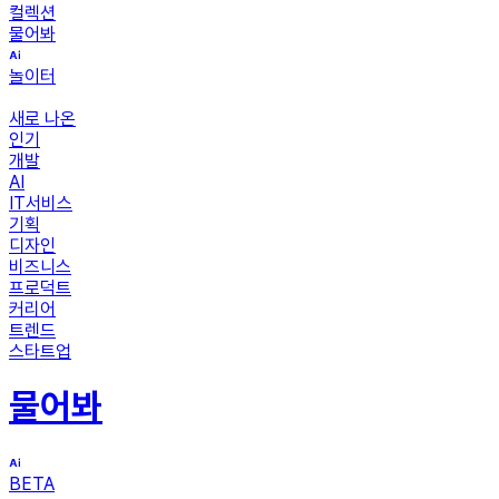
컬렉션
물어봐
놀이터
새로 나온
인기
개발
AI
IT서비스
기획
디자인
비즈니스
프로덕트
커리어
트렌드
스타트업
물어봐
BETA