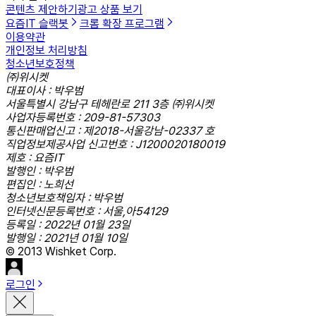
콘텐츠 제안하기
광고 상품 보기
요즘IT 슬랙봇
크롬 확장 프로그램
이용약관
개인정보 처리방침
청소년보호정책
㈜위시켓
대표이사 : 박우범
서울특별시 강남구 테헤란로 211 3층 ㈜위시켓
사업자등록번호 : 209-81-57303
통신판매업신고 : 제2018-서울강남-02337 호
직업정보제공사업 신고번호 : J1200020180019
제호 : 요즘IT
발행인 : 박우범
편집인 : 노희선
청소년보호책임자 : 박우범
인터넷신문등록번호 : 서울,아54129
등록일 : 2022년 01월 23일
발행일 : 2021년 01월 10일
© 2013 Wishket Corp.
로그인