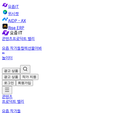
요즘IT
위시켓
AIDP - AX
Rise ERP
콘텐츠
프로덕트 밸리
요즘 작가들
컬렉션
물어봐
놀이터
광고 상품
광고 상품
작가 지원
로그인
회원가입
콘텐츠
프로덕트 밸리
요즘 작가들