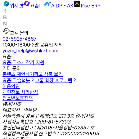
위시켓
요즘IT
AIDP - AX
Rise ERP
고객 문의
02-6925-4867
10:00-18:00
주말·공휴일 제외
yozm_help@wishket.com
요즘IT
요즘IT 소개
작가 지원
기타 문의
콘텐츠 제안하기
광고 상품 보기
요즘IT 슬랙봇
크롬 확장 프로그램
이용약관
개인정보 처리방침
청소년보호정책
㈜위시켓
대표이사 : 박우범
서울특별시 강남구 테헤란로 211 3층 ㈜위시켓
사업자등록번호 : 209-81-57303
통신판매업신고 : 제2018-서울강남-02337 호
직업정보제공사업 신고번호 : J1200020180019