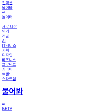
컬렉션
물어봐
놀이터
새로 나온
인기
개발
AI
IT서비스
기획
디자인
비즈니스
프로덕트
커리어
트렌드
스타트업
물어봐
BETA