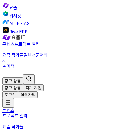
요즘IT
위시켓
AIDP - AX
Rise ERP
콘텐츠
프로덕트 밸리
요즘 작가들
컬렉션
물어봐
놀이터
광고 상품
광고 상품
작가 지원
로그인
회원가입
콘텐츠
프로덕트 밸리
요즘 작가들