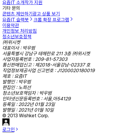
요즘IT 소개
작가 지원
기타 문의
콘텐츠 제안하기
광고 상품 보기
요즘IT 슬랙봇
크롬 확장 프로그램
이용약관
개인정보 처리방침
청소년보호정책
㈜위시켓
대표이사 : 박우범
서울특별시 강남구 테헤란로 211 3층 ㈜위시켓
사업자등록번호 : 209-81-57303
통신판매업신고 : 제2018-서울강남-02337 호
직업정보제공사업 신고번호 : J1200020180019
제호 : 요즘IT
발행인 : 박우범
편집인 : 노희선
청소년보호책임자 : 박우범
인터넷신문등록번호 : 서울,아54129
등록일 : 2022년 01월 23일
발행일 : 2021년 01월 10일
© 2013 Wishket Corp.
로그인