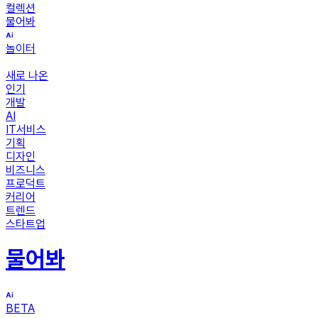
컬렉션
물어봐
놀이터
새로 나온
인기
개발
AI
IT서비스
기획
디자인
비즈니스
프로덕트
커리어
트렌드
스타트업
물어봐
BETA