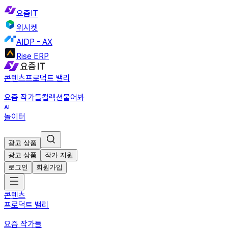
요즘IT
위시켓
AIDP - AX
Rise ERP
콘텐츠
프로덕트 밸리
요즘 작가들
컬렉션
물어봐
놀이터
광고 상품
광고 상품
작가 지원
로그인
회원가입
콘텐츠
프로덕트 밸리
요즘 작가들