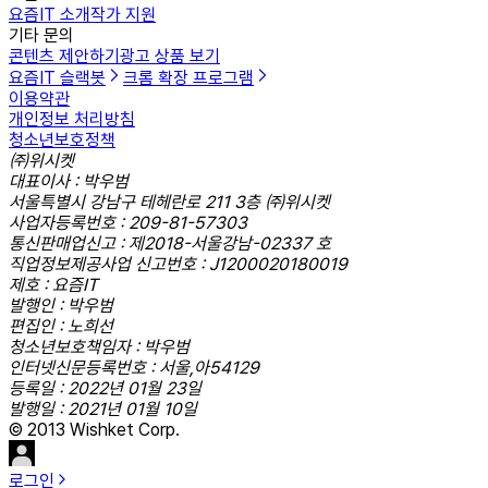
요즘IT 소개
작가 지원
기타 문의
콘텐츠 제안하기
광고 상품 보기
요즘IT 슬랙봇
크롬 확장 프로그램
이용약관
개인정보 처리방침
청소년보호정책
㈜위시켓
대표이사 : 박우범
서울특별시 강남구 테헤란로 211 3층 ㈜위시켓
사업자등록번호 : 209-81-57303
통신판매업신고 : 제2018-서울강남-02337 호
직업정보제공사업 신고번호 : J1200020180019
제호 : 요즘IT
발행인 : 박우범
편집인 : 노희선
청소년보호책임자 : 박우범
인터넷신문등록번호 : 서울,아54129
등록일 : 2022년 01월 23일
발행일 : 2021년 01월 10일
© 2013 Wishket Corp.
로그인