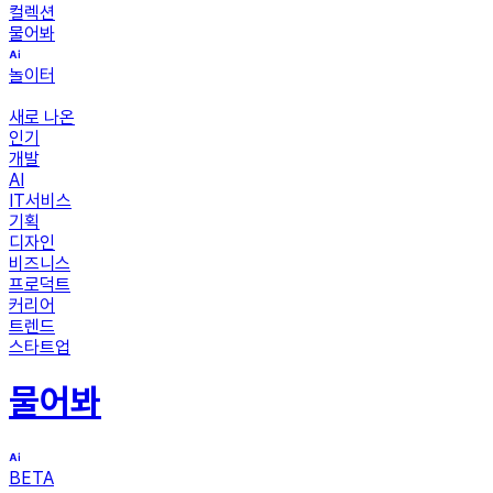
컬렉션
물어봐
놀이터
새로 나온
인기
개발
AI
IT서비스
기획
디자인
비즈니스
프로덕트
커리어
트렌드
스타트업
물어봐
BETA