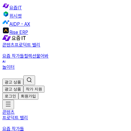
요즘IT
위시켓
AIDP - AX
Rise ERP
콘텐츠
프로덕트 밸리
요즘 작가들
컬렉션
물어봐
놀이터
광고 상품
광고 상품
작가 지원
로그인
회원가입
콘텐츠
프로덕트 밸리
요즘 작가들