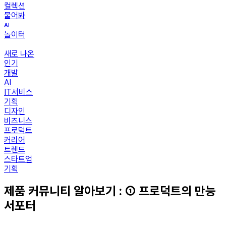
컬렉션
물어봐
놀이터
새로 나온
인기
개발
AI
IT서비스
기획
디자인
비즈니스
프로덕트
커리어
트렌드
스타트업
기획
제품 커뮤니티 알아보기 : ① 프로덕트의 만능
서포터