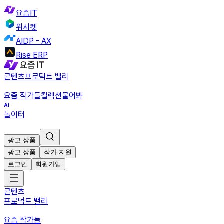
요즘IT
위시켓
AIDP - AX
Rise ERP
콘텐츠
프로덕트 밸리
요즘 작가들
컬렉션
물어봐
놀이터
광고 상품
광고 상품
작가 지원
로그인
회원가입
콘텐츠
프로덕트 밸리
요즘 작가들