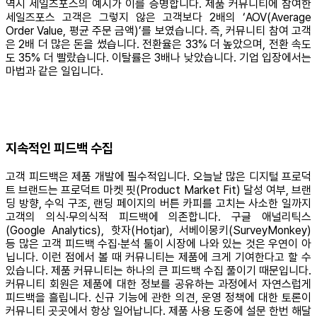
역시 세일즈포스의 예시가 이를 증명합니다. 제품 커뮤니티에 참여한
세일즈포스 고객은 그렇지 않은 고객보다 2배의 ‘AOV(Average
Order Value, 평균 주문 금액)’를 보였습니다. 즉, 커뮤니티 참여 고객
은 2배 더 많은 돈을 썼습니다. 전환율은 33% 더 높았으며, 전환 속도
도 35% 더 빨랐습니다. 이탈률은 3배나 낮았습니다. 기업 입장에서는
마법과 같은 일입니다.
지속적인 피드백 수집
고객 피드백은 제품 개발에 필수적입니다. 오늘날 많은 디지털 프로덕
트 브랜드는 프로덕트 마켓 핏(Product Market Fit) 달성 여부, 브랜
딩 방향, 수익 구조, 랜딩 페이지의 버튼 카피를 고치는 사소한 일까지
고객의 의식·무의식적 피드백에 의존합니다. 구글 애널리틱스
(Google Analytics), 핫자(Hotjar), 서베이몽키(SurveyMonkey)
등 많은 고객 피드백 수집·분석 툴이 시장에 나와 있는 것은 우연이 아
닙니다. 이런 점에서 볼 때 커뮤니티는 제품에 크게 기여한다고 할 수
있습니다. 제품 커뮤니티는 하나의 큰 피드백 수집 풀이기 때문입니다.
커뮤니티 회원은 제품에 대한 정보를 공유하는 과정에서 자연스럽게
피드백을 흘립니다. 신규 기능에 관한 의견, 운영 정책에 대한 토론이
커뮤니티 곳곳에서 항상 일어납니다. 제품 사용 도중에 설문 한번 해달