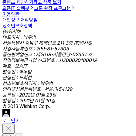
콘텐츠 제안하기
광고 상품 보기
요즘IT 슬랙봇
크롬 확장 프로그램
이용약관
개인정보 처리방침
청소년보호정책
㈜위시켓
대표이사 : 박우범
서울특별시 강남구 테헤란로 211 3층 ㈜위시켓
사업자등록번호 : 209-81-57303
통신판매업신고 : 제2018-서울강남-02337 호
직업정보제공사업 신고번호 : J1200020180019
제호 : 요즘IT
발행인 : 박우범
편집인 : 노희선
청소년보호책임자 : 박우범
인터넷신문등록번호 : 서울,아54129
등록일 : 2022년 01월 23일
발행일 : 2021년 01월 10일
© 2013 Wishket Corp.
로그인