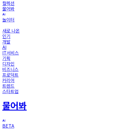
컬렉션
물어봐
놀이터
새로 나온
인기
개발
AI
IT서비스
기획
디자인
비즈니스
프로덕트
커리어
트렌드
스타트업
물어봐
BETA