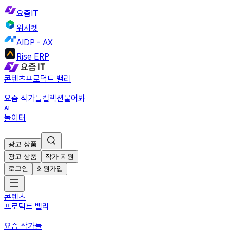
요즘IT
위시켓
AIDP - AX
Rise ERP
콘텐츠
프로덕트 밸리
요즘 작가들
컬렉션
물어봐
놀이터
광고 상품
광고 상품
작가 지원
로그인
회원가입
콘텐츠
프로덕트 밸리
요즘 작가들