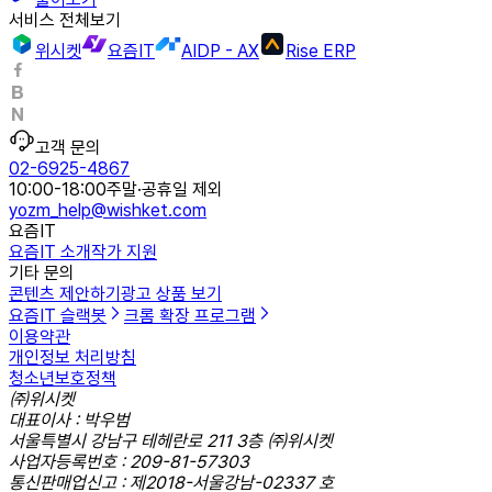
서비스 전체보기
위시켓
요즘IT
AIDP - AX
Rise ERP
고객 문의
02-6925-4867
10:00-18:00
주말·공휴일 제외
yozm_help@wishket.com
요즘IT
요즘IT 소개
작가 지원
기타 문의
콘텐츠 제안하기
광고 상품 보기
요즘IT 슬랙봇
크롬 확장 프로그램
이용약관
개인정보 처리방침
청소년보호정책
㈜위시켓
대표이사 : 박우범
서울특별시 강남구 테헤란로 211 3층 ㈜위시켓
사업자등록번호 : 209-81-57303
통신판매업신고 : 제2018-서울강남-02337 호