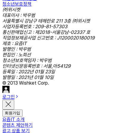
청소년보호정책
㈜위시켓
대표이사 : 박우범
서울특별시 강남구 테헤란로 211 3층 ㈜위시켓
사업자등록번호 : 209-81-57303
통신판매업신고 : 제2018-서울강남-02337 호
직업정보제공사업 신고번호 : J1200020180019
제호 : 요즘IT
발행인 : 박우범
편집인 : 노희선
청소년보호책임자 : 박우범
인터넷신문등록번호 : 서울,아54129
등록일 : 2022년 01월 23일
발행일 : 2021년 01월 10일
© 2013 Wishket Corp.
로그인
회원가입
요즘IT 소개
콘텐츠 제안하기
광고 상품 보기