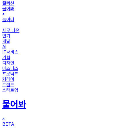
컬렉션
물어봐
놀이터
새로 나온
인기
개발
AI
IT서비스
기획
디자인
비즈니스
프로덕트
커리어
트렌드
스타트업
물어봐
BETA