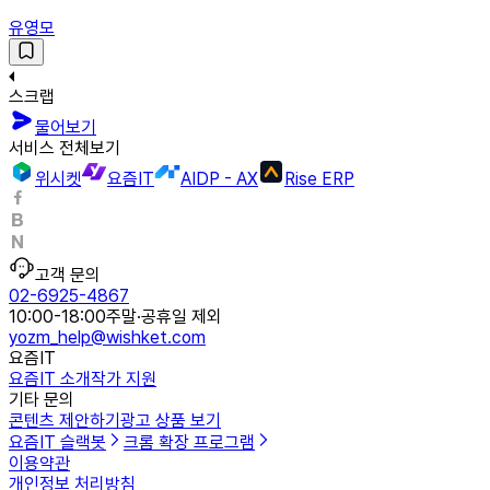
유영모
스크랩
물어보기
서비스 전체보기
위시켓
요즘IT
AIDP - AX
Rise ERP
고객 문의
02-6925-4867
10:00-18:00
주말·공휴일 제외
yozm_help@wishket.com
요즘IT
요즘IT 소개
작가 지원
기타 문의
콘텐츠 제안하기
광고 상품 보기
요즘IT 슬랙봇
크롬 확장 프로그램
이용약관
개인정보 처리방침