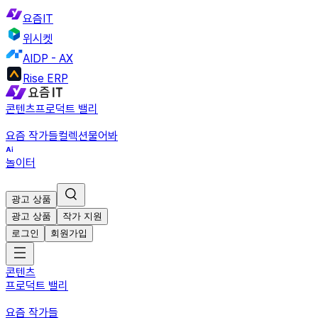
요즘IT
위시켓
AIDP - AX
Rise ERP
콘텐츠
프로덕트 밸리
요즘 작가들
컬렉션
물어봐
놀이터
광고 상품
광고 상품
작가 지원
로그인
회원가입
콘텐츠
프로덕트 밸리
요즘 작가들