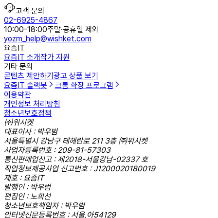
고객 문의
02-6925-4867
10:00-18:00
주말·공휴일 제외
yozm_help@wishket.com
요즘IT
요즘IT 소개
작가 지원
기타 문의
콘텐츠 제안하기
광고 상품 보기
요즘IT 슬랙봇
크롬 확장 프로그램
이용약관
개인정보 처리방침
청소년보호정책
㈜위시켓
대표이사 : 박우범
서울특별시 강남구 테헤란로 211 3층 ㈜위시켓
사업자등록번호 : 209-81-57303
통신판매업신고 : 제2018-서울강남-02337 호
직업정보제공사업 신고번호 : J1200020180019
제호 : 요즘IT
발행인 : 박우범
편집인 : 노희선
청소년보호책임자 : 박우범
인터넷신문등록번호 : 서울,아54129