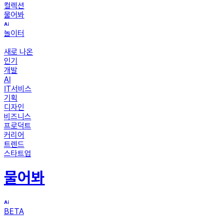
컬렉션
물어봐
놀이터
새로 나온
인기
개발
AI
IT서비스
기획
디자인
비즈니스
프로덕트
커리어
트렌드
스타트업
물어봐
BETA