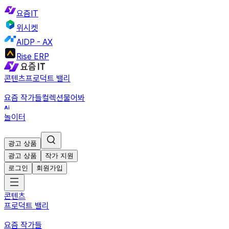
요즘IT
위시켓
AIDP - AX
Rise ERP
콘텐츠
프로덕트 밸리
요즘 작가들
컬렉션
물어봐
놀이터
광고 상품
광고 상품
작가 지원
로그인
회원가입
콘텐츠
프로덕트 밸리
요즘 작가들